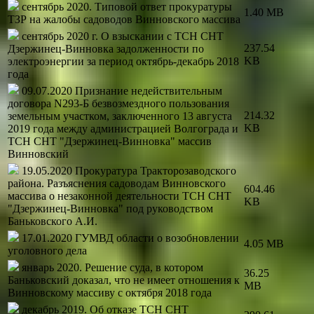
сентябрь 2020. Типовой ответ прокуратуры
1.40 MB
ТЗР на жалобы садоводов Винновского массива
сентябрь 2020 г. О взыскании с ТСН СНТ
237.54
Дзержинец-Винновка задолженности по
KB
электроэнергии за период октябрь-декабрь 2018
года
09.07.2020 Признание недействительным
договора N293-Б безвозмездного пользования
214.32
земельным участком, заключенного 13 августа
KB
2019 года между администрацией Волгограда и
ТСН СНТ "Дзержинец-Винновка" массив
Винновский
19.05.2020 Прокуратура Тракторозаводского
района. Разъяснения садоводам Винновского
604.46
массива о незаконной деятельности ТСН СНТ
KB
"Дзержинец-Винновка" под руководством
Баньковского А.И.
17.01.2020 ГУМВД области о возобновлении
4.05 MB
уголовного дела
январь 2020. Решение суда, в котором
36.25
Баньковский доказал, что не имеет отношения к
MB
Винновскому массиву с октября 2018 года
декабрь 2019. Об отказе ТСН СНТ