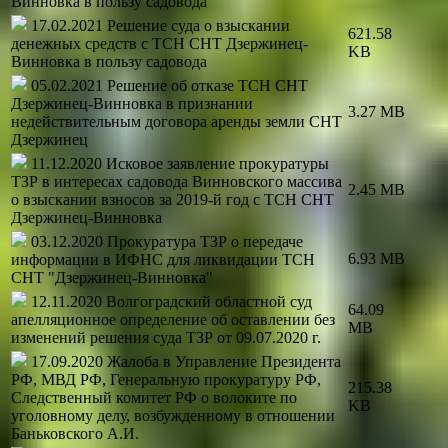
Винновка в пользу садовода
17.02.2021 Решение суда о взыскании
621.58
денежных средств с ТСН СНТ Дзержинец-
KB
Винновка в пользу садовода
05.02.2021 Решение об отказе ТСН СНТ
Дзержинец-Винновка в признании
3.27 MB
недействительным договора аренды земли СНТ
Дзержинец
11.12.2020 Исковое заявление прокуратуры
ТЗР в интересах садовода Винновского массива
2.45 MB
о взыскании взносов за 2019-й год с ТСН СНТ
Дзержинец-Винновка
03.12.2020 Прокуратура ТЗР о передаче
6.93 MB
информации в ИФНС для ликвидации ТСН
СНТ "Дзержинец-Винновка"
12.11.2020 Волгоградский областной суд
64.09
апелляционное определение об оставлении без
MB
изменений решения суда ТЗР от 09.07.2020 г.
17.09.2020 Жалоба в Управление Президента
РФ, МВД РФ, Генеральную прокуратуру РФ,
215.38
Следственный комитет РФ о волоките по
KB
уголовному делу, возбужденному в отношении
Баньковского А.И.