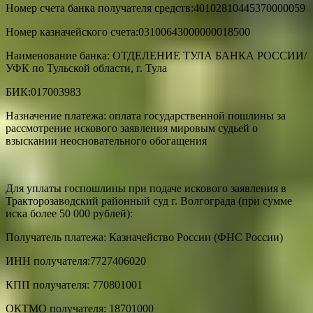
Номер счета банка получателя средств:40102810445370000059
Номер казначейского счета:03100643000000018500
Наименование банка: ОТДЕЛЕНИЕ ТУЛА БАНКА РОССИИ/
УФК по Тульской области, г. Тула
БИК:017003983
Назначение платежа: оплата государственной пошлины за
рассмотрение искового заявления мировым судьей о
взыскании неосновательного обогащения
Для уплаты госпошлины при подаче искового заявления в
Тракторозаводский районный суд г. Волгограда (при сумме
иска более 50 000 рублей):
Получатель платежа: Казначейство России (ФНС России)
ИНН получателя:7727406020
КПП получателя: 770801001
ОКТМО получателя: 18701000