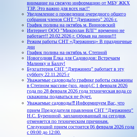
внимание на свежую информацию от МБУ ЖКХ
ТЗР. Это важно для всех нас!"
Уведомление о проведении очередного общего
собрания членов СНТ "Дзержинец" 2026 г.
График полива на октябрь м. Винновский
Интернет ООО "Микролан ВЛГ" временно не
работает!! 20.02.2026 г. Обрыв на линии!!!
Режим работы СНТ «Дзержинец» В праздничные
дни
График полива на октябрь м. Степной
Новогодняя Ёлка для Садоводов: Встречаем
Малинку и Баллу!
Бухгалтерия СНТ "Дзержинец" работает в эту
субботу 22.11.2025 г
Уважаемые садоводы!о графике работы скважины
в Степном массиве (хоз. двор).С 1 февраля 2026
года по 28 февраля 2026 года техническая вода со
скважины подаваться не будет.
Уважаемые садоводы!❗ Информируем Вас, что
прием Председателя правления СНТ "Дзержинец"
Н.С. Бурениной, запланированный на сегодня,
отменяется по техническим причинам.
Следующий прием состоится 06 февраля 2026 года
с 09:00 до 12:00.