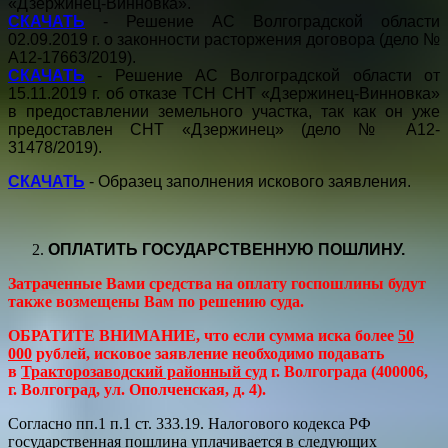
«Дзержинец-Винновка».
СКАЧАТЬ
- Решение АС Волгоградской области
02.09.2019 г. о законности расторжения договора (дело №
А12-17663/2019).
СКАЧАТЬ
- Решение АС Волгоградской области от
15.11.2019 г. об отказе ТСН СНТ «Дзержинец-Винновка»
в предоставлении земельного участка, так как он уже
предоставлен СНТ «Дзержинец» (дело № А12-
31478/2019).
СКАЧАТЬ
- Образец заполнения искового заявления.
ОПЛАТИТЬ ГОСУДАРСТВЕННУЮ ПОШЛИНУ.
Затраченные Вами средства на оплату госпошлины будут
также возмещены Вам по решению суда.
ОБРАТИТЕ ВНИМАНИЕ, что если сумма иска более
50
000
рублей, исковое заявление необходимо подавать
в
Тракторозаводский районный суд
г. Волгограда (400006,
г. Волгоград, ул. Ополченская, д. 4).
Согласно пп.1 п.1 ст. 333.19. Налогового кодекса РФ
государственная пошлина уплачивается в следующих