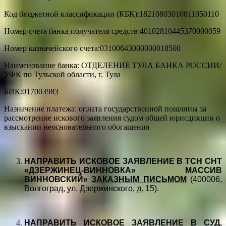
Код бюджетной классификации (КБК):18210803010011050110
Номер счета банка получателя средств:40102810445370000059
Номер казначейского счета:03100643000000018500
Наименование банка: ОТДЕЛЕНИЕ ТУЛА БАНКА РОССИИ/
УФК по Тульской области, г. Тула
БИК:017003983
Назначение платежа: оплата государственной пошлины за
рассмотрение искового заявления судом общей юрисдикции о
взыскании неосновательного обогащения
НАПРАВИТЬ ИСКОВОЕ ЗАЯВЛЕНИЕ В ТСН СНТ
«ДЗЕРЖИНЕЦ-ВИННОВКА» МАССИВ
ВИННОВСКИЙ»
ЗАКАЗНЫМ ПИСЬМОМ
(400006,
Волгоград, ул. Дзержинского, д. 15).
НАПРАВИТЬ ИСКОВОЕ ЗАЯВЛЕНИЕ В СУД,