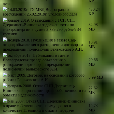
KB
дела
430.24
14.03.2019г. ГУ МВД Волгограда о
KB
возбуждении 25.02.2019г. уголовного дела
январь 2019. О взыскании с ТСН СНТ
32.98
Дзержинец-Винновка задолженности по
MB
электроэнергии в сумме 3 789 290 рублей 34
копейки
ноябрь 2018. Публикация в газете Сад-
18.91
огород объявления о расторжении договора и
MB
прекращении полномочий Баньковского А.И.
октябрь 2018. Публикация в газете
20.66
Волгоградская правда объявления о
MB
расторжении договора и прекращении
полномочий Баньковского А.И.
март 2009. Договор, на основании которого
8.99 MB
работал Баньковский А.И.
февраль 2008. Отказ СНП Дзержинец-
22.62
Винновка в признании права собственности на
MB
объекты недвижимости
май 2007. Отказ СНП Дзержинец-Винновка
15.73
в праве собственности на имущество в
MB
количестве 11 единиц и отказ в передаче