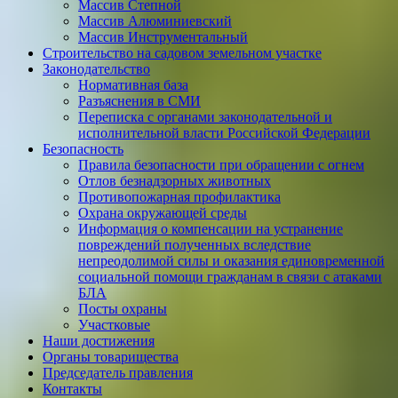
Массив Степной
Массив Алюминиевcкий
Массив Инструментальный
Строительство на садовом земельном участке
Законодательство
Нормативная база
Разъяснения в СМИ
Переписка с органами законодательной и
исполнительной власти Российской Федерации
Безопасность
Правила безопасности при обращении с огнем
Отлов безнадзорных животных
Противопожарная профилактика
Охрана окружающей среды
Информация о компенсации на устранение
повреждений полученных вследствие
непреодолимой силы и оказания единовременной
социальной помощи гражданам в связи с атаками
БЛА
Посты охраны
Участковые
Наши достижения
Органы товарищества
Председатель правления
Контакты