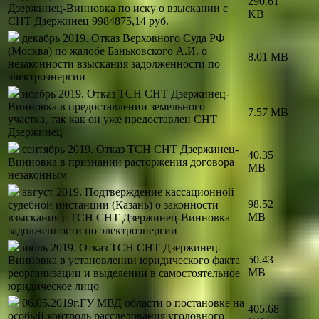
290.61
Дзержинец-Винновка по иску о взыскании с
KB
СНТ Дзержинец 9984875,14 руб.
декабрь 2019. Отказ Верховного Суда РФ
(Москва) по жалобе Баньковского А.И. о
8.01 MB
незаконности взыскания задолженности по
электроэнергии
ноябрь 2019. Отказ ТСН СНТ Дзержинец-
Винновка в предоставлении земельного
7.57 MB
участка, так как он уже предоставлен СНТ
Дзержинец
сентябрь 2019. Отказ ТСН СНТ Дзержинец-
40.35
Винновка в признании расторжения договора
MB
незаконным
август 2019. Подтверждение кассационной
98.52
судебной инстанции (Казань) о законности
MB
взыскания с ТСН СНТ Дзержинец-Винновка
задолженности по электроэнергии
июль 2019. Отказ ТСН СНТ Дзержинец-
50.43
Винновка в установлении юридического факта
MB
реорганизации и выделении в самостоятельное
юридическое лицо
06.05.2019г.ГУ МВД области о постановке на
405.68
особый контроль расследования уголовного