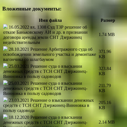
Вложенные документы:
Имя файла
Размер
16.05.2022 вх. 1308 Суд ТЗР решение об
отказе Баньковскому АИ и др. в признании
1.74 MB
договора аренды земли СНТ Дзержинец
недействительным
28.10.2021 Решение Арбитражного суда об
371.96
освобождении земельного участка и демонтаже
KB
вагончика со шлагбаумом
25.03.2021 Решение суда о взыскании
323.84
денежных средств с ТСН СНТ Дзержинец-
KB
Винновка в пользу садоводов
25.03.2021 Решение суда о взыскании
211.79
денежных средств с ТСН СНТ Дзержинец-
KB
Винновка в пользу садоводов
23.03.2021 Решение о взыскании денежных
205.16
средств с ТСН СНТ Дзержинец-Винновка в
KB
пользу садовода
18.12.2020 Решение суда о взыскании
2.14 MB
денежных средств с ТСН СНТ Дзержинец-