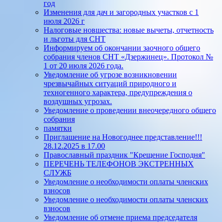
год
Изменения для дач и загородных участков с 1
июля 2026 г
Налоговые новшества: новые вычеты, отчетность
и льготы для СНТ
Информируем об окончании заочного общего
собрания членов СНТ «Дзержинец». Протокол №
1 от 20 июля 2026 года.
Уведомление об угрозе возникновении
чрезвычайных ситуаций природного и
техногенного характера, предупреждения о
воздушных угрозах.
Уведомление о проведении внеочередного общего
собрания
памятки
Приглашение на Новогоднее представление!!!
28.12.2025 в 17.00
Православный праздник "Крещение Господня"
ПЕРЕЧЕНЬ ТЕЛЕФОНОВ ЭКСТРЕННЫХ
СЛУЖБ
Уведомление о необходимости оплаты членских
взносов
Уведомление о необходимости оплаты членских
взносов
Уведомление об отмене приема председателя