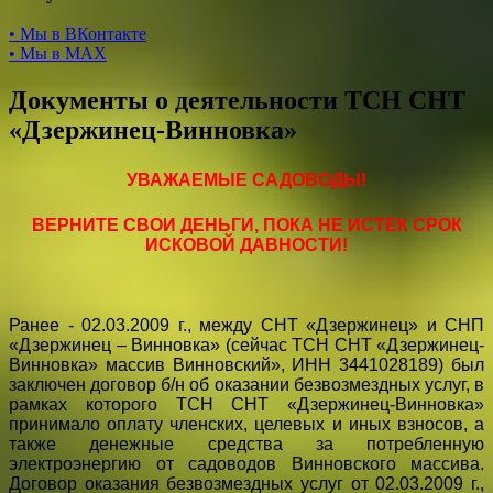
• Мы в ВКонтакте
• Мы в МАХ
Документы о деятельности ТСН СНТ
«Дзержинец-Винновка»
УВАЖАЕМЫЕ САДОВОДЫ!
ВЕРНИТЕ СВОИ ДЕНЬГИ, ПОКА НЕ ИСТЕК СРОК
ИСКОВОЙ ДАВНОСТИ!
Ранее - 02.03.2009 г., между СНТ «Дзержинец» и СНП
«Дзержинец – Винновка» (сейчас ТСН СНТ «Дзержинец-
Винновка» массив Винновский», ИНН 3441028189) был
заключен договор б/н об оказании безвозмездных услуг, в
рамках которого ТСН СНТ «Дзержинец-Винновка»
принимало оплату членских, целевых и иных взносов, а
также денежные средства за потребленную
электроэнергию от садоводов Винновского массива.
Договор оказания безвозмездных услуг от 02.03.2009 г.,