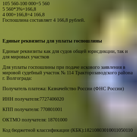
105 560-100 000=5 560
5 560*3%=166,8
4 000+166,8=4 166,8
Госпошлина составляет 4 166,8 рублей.
Единые реквизиты для уплаты госпошлины
Единые реквизиты как для судов общей юрисдикции, так и
для мировых участков
Для уплаты госпошлины при подаче искового заявления в
мировой судебный участок № 114 Тракторозаводского района
г. Волгограда:
Получатель платежа: Казначейство России (ФНС России)
ИНН получателя:7727406020
КПП получателя: 770801001
ОКТМО получателя: 18701000
Код бюджетной классификации (КБК):18210803010011050110