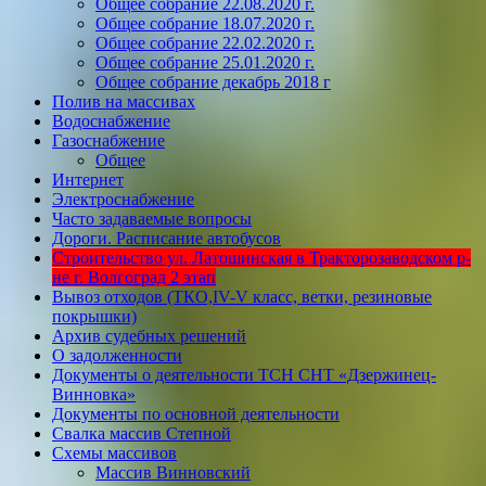
Общее собрание 22.08.2020 г.
Общее собрание 18.07.2020 г.
Общее собрание 22.02.2020 г.
Общее собрание 25.01.2020 г.
Общее собрание декабрь 2018 г
Полив на массивах
Водоснабжение
Газоснабжение
Общее
Интернет
Электроснабжение
Часто задаваемые вопросы
Дороги. Расписание автобусов
Строительство ул. Латошинская в Тракторозаводском р-
не г. Волгоград 2 этап
Вывоз отходов (ТКО,IV-V класс, ветки, резиновые
покрышки)
Архив судебных решений
О задолженности
Документы о деятельности ТСН СНТ «Дзержинец-
Винновка»
Документы по основной деятельности
Свалка массив Степной
Схемы массивов
Массив Винновский