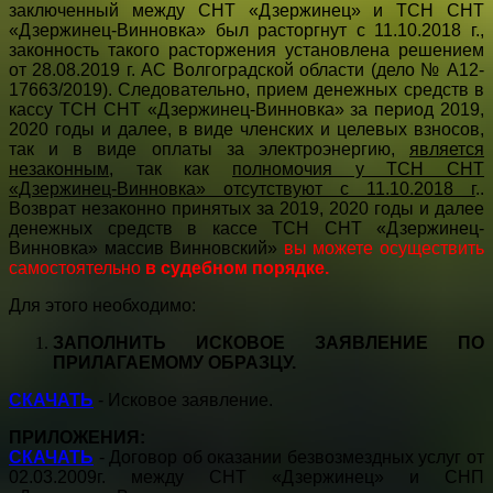
заключенный между СНТ «Дзержинец» и ТСН СНТ
«Дзержинец-Винновка» был расторгнут с 11.10.2018 г.,
законность такого расторжения установлена решением
от 28.08.2019 г. АС Волгоградской области (дело № А12-
17663/2019). Следовательно, прием денежных средств в
кассу ТСН СНТ «Дзержинец-Винновка» за период 2019,
2020 годы и далее, в виде членских и целевых взносов,
так и в виде оплаты за электроэнергию,
является
незаконным
, так как
полномочия у ТСН СНТ
«Дзержинец-Винновка» отсутствуют с 11.10.2018 г
..
Возврат незаконно принятых за 2019, 2020 годы и далее
денежных средств в кассе ТСН СНТ «Дзержинец-
Винновка» массив Винновский»
вы можете осуществить
самостоятельно
в судебном порядке.
Для этого необходимо:
ЗАПОЛНИТЬ ИСКОВОЕ ЗАЯВЛЕНИЕ ПО
ПРИЛАГАЕМОМУ ОБРАЗЦУ.
СКАЧАТЬ
- Исковое заявление.
ПРИЛОЖЕНИЯ:
СКАЧАТЬ
- Договор об оказании безвозмездных услуг от
02.03.2009г. между СНТ «Дзержинец» и СНП