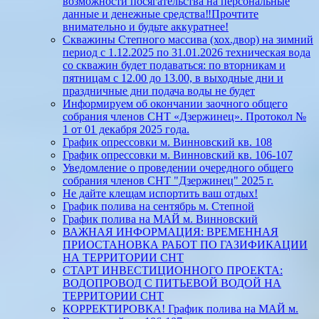
возможности посягательства на персональные
данные и денежные средства‼️Прочтите
внимательно и будьте аккуратнее!
Скважины Степного массива (хох.двор) на зимний
период с 1.12.2025 по 31.01.2026 техническая вода
со скважин будет подаваться: по вторникам и
пятницам с 12.00 до 13.00, в выходные дни и
праздничные дни подача воды не будет
Информируем об окончании заочного общего
собрания членов СНТ «Дзержинец». Протокол №
1 от 01 декабря 2025 года.
График опрессовки м. Винновский кв. 108
График опрессовки м. Винновский кв. 106-107
Уведомление о проведении очередного общего
собрания членов СНТ "Дзержинец" 2025 г.
Не дайте клещам испортить ваш отдых!
График полива на сентябрь м. Степной
График полива на МАЙ м. Винновский
ВАЖНАЯ ИНФОРМАЦИЯ: ВРЕМЕННАЯ
ПРИОСТАНОВКА РАБОТ ПО ГАЗИФИКАЦИИ
НА ТЕРРИТОРИИ СНТ
СТАРТ ИНВЕСТИЦИОННОГО ПРОЕКТА:
ВОДОПРОВОД С ПИТЬЕВОЙ ВОДОЙ НА
ТЕРРИТОРИИ СНТ
КОРРЕКТИРОВКА! График полива на МАЙ м.