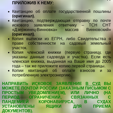
ПРИЛОЖИВ К НЕМУ:
Квитанцию об оплате государственной пошлины
(оригинал).
Квитанцию, подтверждающая отправку по почте
искового заявления ответчику – ТСН СНТ
«Дзержинец-Винновка» массив Винновский»
(оригинал).
Копия выписки из ЕГРН, либо Свидетельства о
праве собственности на садовый земельный
участок.
Копия членской книжки (первую страницу, где
указаны данные садовода и участка). Если есть
членская книжка, выданная на Ваше имя до 2005
года – так же приложите копию первой страницы.
Копии квитанций об оплате взносов и за
потребленную электроэнергию.
НАПРАВИТЬ ИСКОВОЕ ЗАЯВЛЕНИЕ
В СУД
ВЫ
МОЖЕТЕ ПОЧТОЙ РОССИИ (ЗАКАЗНЫМ ПИСЬМОМ С
ПРОСТЫМ УВЕДОМЛЕНИЕМ), ИЛИ ЛИЧНО (НА
ПЕРИОД ОГРАНИЧЕНИЙ, СВЯЗАННЫХ С
ПАНДЕМИЕЙ КОРОНАВИРУСА, В СУДАХ
УСТАНОВЛЕНЫ ЯЩИКИ ДЛЯ ПРИЕМА
ДОКУМЕНТОВ).