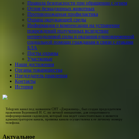
Правила безопасности при обращении с огнем
Отлов безнадзорных животных
Противопожарная профилактика
Охрана окружающей среды
Информация о компенсации на устранение
повреждений полученных вследствие
непреодолимой силы и оказания единовременной
социальной помощи гражданам в связи с атаками
БЛА
Посты охраны
Участковые
Наши достижения
Органы товарищества
Председатель правления
Контакты
История
Telegram канал под названием СНТ «Дзержинец», был создан председателем
правления Бурениной Н. С. по личной инициативе, для оперативного
информирования садоводов, который она ведет самостоятельно и является
администратором канала, привязка канала осуществлена к ее личному номеру
телефона.
Актуальное