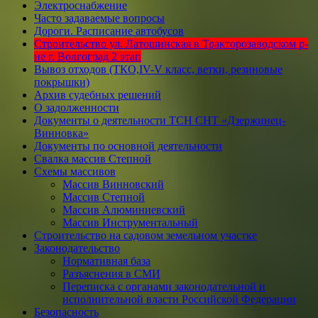
Электроснабжение
Часто задаваемые вопросы
Дороги. Расписание автобусов
Строительство ул. Латошинская в Тракторозаводском р-
не г. Волгоград 2 этап
Вывоз отходов (ТКО,IV-V класс, ветки, резиновые
покрышки)
Архив судебных решений
О задолженности
Документы о деятельности ТСН СНТ «Дзержинец-
Винновка»
Документы по основной деятельности
Свалка массив Степной
Схемы массивов
Массив Винновский
Массив Степной
Массив Алюминиевcкий
Массив Инструментальный
Строительство на садовом земельном участке
Законодательство
Нормативная база
Разъяснения в СМИ
Переписка с органами законодательной и
исполнительной власти Российской Федерации
Безопасность