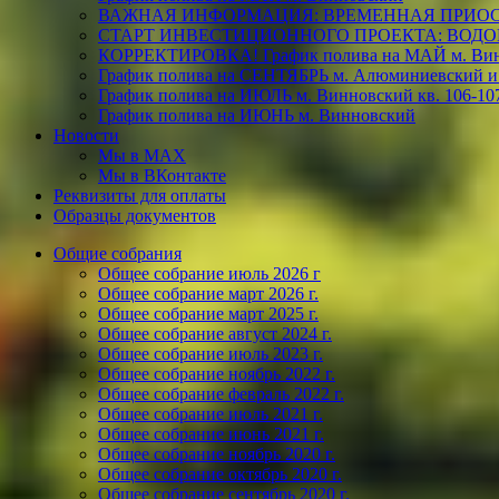
ВАЖНАЯ ИНФОРМАЦИЯ: ВРЕМЕННАЯ ПРИОС
СТАРТ ИНВЕСТИЦИОННОГО ПРОЕКТА: ВОДО
КОРРЕКТИРОВКА! График полива на МАЙ м. Винн
График полива на СЕНТЯБРЬ м. Алюминиевский и
График полива на ИЮЛЬ м. Винновский кв. 106-10
График полива на ИЮНЬ м. Винновский
Новости
Мы в МАХ
Мы в ВКонтакте
Реквизиты для оплаты
Образцы документов
Общие собрания
Общее собрание июль 2026 г
Общее собрание март 2026 г.
Общее собрание март 2025 г.
Общее собрание август 2024 г.
Общее собрание июль 2023 г.
Общее собрание ноябрь 2022 г.
Общее собрание февраль 2022 г.
Общее собрание июль 2021 г.
Общее собрание июнь 2021 г.
Общее собрание ноябрь 2020 г.
Общее собрание октябрь 2020 г.
Общее собрание сентябрь 2020 г.