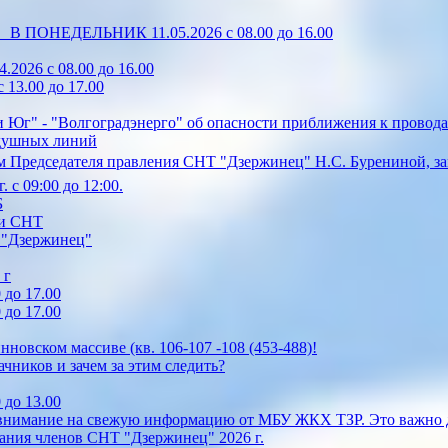
0 В ПОНЕДЕЛЬНИК 11.05.2026 с 08.00 до 16.00
2026 с 08.00 до 16.00
13.00 до 17.00
 Юг" - "Волгоградэнерго" об опасности приближения к провода
здушных линий
 Председателя правления СНТ "Дзержинец" Н.С. Бурениной, зап
 с 09:00 до 12:00.
Б
ии СНТ
Т "Дзержинец"
 г
 до 17.00
 до 17.00
овском массиве (кв. 106-107 -108 (453-488)!
ачников и зачем за этим следить?
 до 13.00
 внимание на свежую информацию от МБУ ЖКХ ТЗР. Это важно д
ания членов СНТ "Дзержинец" 2026 г.