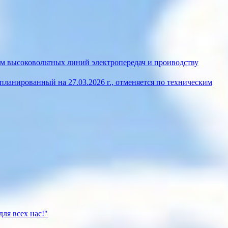
м высоковольтных линий электропередач и проиводству
ланированный на 27.03.2026 г., отменяется по техническим
ля всех нас!"