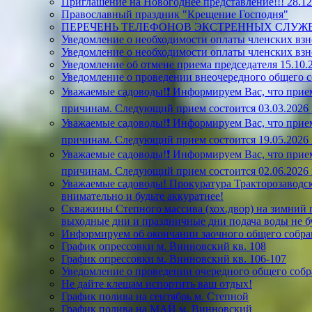
Приглашение на Новогоднее представление!!! 28.12.
Православный праздник "Крещение Господня"
ПЕРЕЧЕНЬ ТЕЛЕФОНОВ ЭКСТРЕННЫХ СЛУЖ
Уведомление о необходимости оплаты членских взн
Уведомление о необходимости оплаты членских взн
Уведомление об отмене приема председателя 15.10.2
Уведомление о проведении внеочередного общего 
Уважаемые садоводы!❗ Информируем Вас, что прием
причинам. Следующий прием состоится 03.03.2026 г.
Уважаемые садоводы!❗ Информируем Вас, что прием
причинам. Следующий прием состоится 19.05.2026 г.
Уважаемые садоводы!❗ Информируем Вас, что прием
причинам. Следующий прием состоится 02.06.2026 г.
Уважаемые садоводы! Прокуратура Тракторозаводск
внимательно и будьте аккуратнее!
Скважины Степного массива (хох.двор) на зимний пе
выходные дни и праздничные дни подача воды не б
Информируем об окончании заочного общего собран
График опрессовки м. Винновский кв. 108
График опрессовки м. Винновский кв. 106-107
Уведомление о проведении очередного общего собр
Не дайте клещам испортить ваш отдых!
График полива на сентябрь м. Степной
График полива на МАЙ м. Винновский