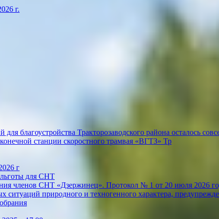
026 г.
 для благоустройства Тракторозаводского района осталось совсе
конечной станции скоростного трамвая «ВГТЗ» Тр
2026 г
 льготы для СНТ
ия членов СНТ «Дзержинец». Протокол № 1 от 20 июля 2026 го
х ситуаций природного и техногенного характера, предупрежде
собрания