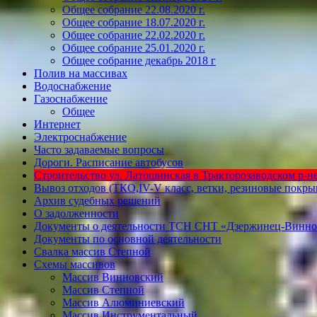
Общее собрание 22.08.2020 г.
Общее собрание 18.07.2020 г.
Общее собрание 22.02.2020 г.
Общее собрание 25.01.2020 г.
Общее собрание декабрь 2018 г
Полив на массивах
Водоснабжение
Газоснабжение
Общее
Интернет
Электроснабжение
Часто задаваемые вопросы
Дороги. Расписание автобусов
Строительство ул. Латошинская в Тракторозаводском р-не 
Вывоз отходов (ТКО,IV-V класс, ветки, резиновые покр
Архив судебных решений
О задолженности
Документы о деятельности ТСН СНТ «Дзержинец-Винно
Документы по основной деятельности
Свалка массив Степной
Схемы массивов
Массив Винновский
Массив Степной
Массив Алюминиевcкий
Массив Инструментальный