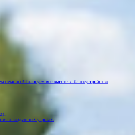
м немного! Голосуем все вместе за благоустройство
да.
ния о воздушных угрозах.