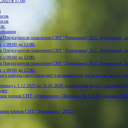
2025 в 17.00
Б
осов
осов
4г.
собрания
 Председателя правления СНТ "Дзержинец" Н.С. Бурениной, зап
 с 09:00 до 12:00.
 Председателя правления СНТ "Дзержинец" Н.С. Бурениной, зап
 с 09:00 до 12:00.
 Председателя правления СНТ "Дзержинец" Н.С. Бурениной, зап
 с 09:00 до 12:00.
ого района предупреждает о возможности посягательства на пе
риод с 1.12.2025 по 31.01.2026 техническая вода со скважин буде
удет
ия членов СНТ «Дзержинец». Протокол № 1 от 01 декабря 2025 
ания членов СНТ "Дзержинец" 2025 г.