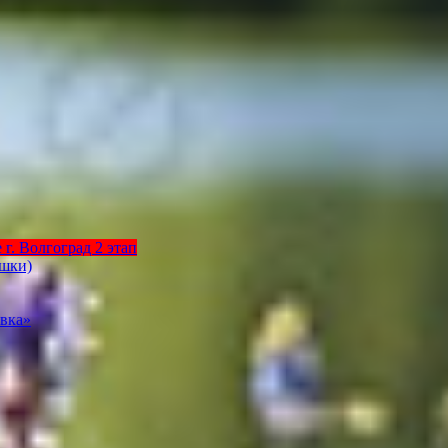
г. Волгоград 2 этап
ышки)
вка»