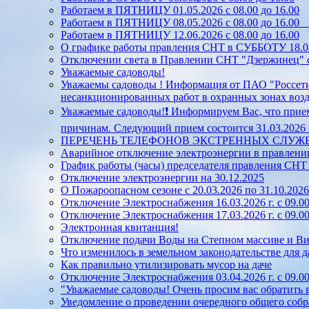
Работаем в ПЯТНИЦУ 01.05.2026 с 08.00 до 16.00
Работаем в ПЯТНИЦУ 08.05.2026 с 08.00 до 16.0
Работаем в ПЯТНИЦУ 12.06.2026 с 08.00 до 16.00
О графике работы правления СНТ в СУББОТУ 18.04.
Отключении света в Правлении СНТ "Дзержинец" с 
Уважаемые садоводы!
Уважаемы садоводы ! Информация от ПАО "Россети
несанкционированных работ в охранных зонах во
Уважаемые садоводы!❗ Информируем Вас, что прием
причинам. Следующий прием состоится 31.03.2026 г.
ПЕРЕЧЕНЬ ТЕЛЕФОНОВ ЭКСТРЕННЫХ СЛУЖ
Аварийное отключение электроэнергии в правлен
График работы (часы) председателя правления СН
Отключение электроэнергии на 30.12.2025
О Пожароопасном сезоне с 20.03.2026 по 31.10.2026
Отключение Электроснабжения 16.03.2026 г. с 09.00
Отключение Электроснабжения 17.03.2026 г. с 09.00
Электронная квитанция!
Отключение подачи Воды на Степном массиве и Винн
Что изменилось в земельном законодательстве для д
Как правильно утилизировать мусор на даче
Отключение Электроснабжения 03.04.2026 г. с 09.00
"Уважаемые садоводы! Очень просим вас обратить
Уведомление о проведении очередного общего собр