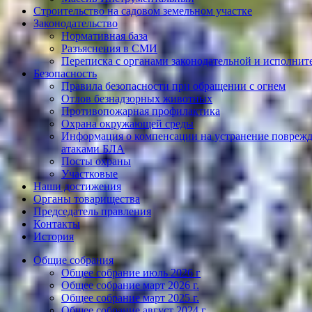
Строительство на садовом земельном участке
Законодательство
Нормативная база
Разъяснения в СМИ
Переписка с органами законодательной и исполнит
Безопасность
Правила безопасности при обращении с огнем
Отлов безнадзорных животных
Противопожарная профилактика
Охрана окружающей среды
Информация о компенсации на устранение поврежд
атаками БЛА
Посты охраны
Участковые
Наши достижения
Органы товарищества
Председатель правления
Контакты
История
Общие собрания
Общее собрание июль 2026 г
Общее собрание март 2026 г.
Общее собрание март 2025 г.
Общее собрание август 2024 г.