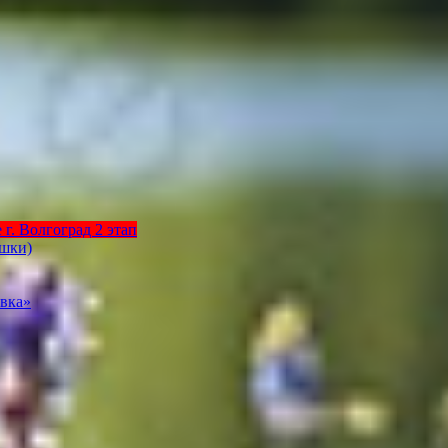
г. Волгоград 2 этап
ышки)
вка»