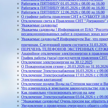
Работаем в ПЯТНИЦУ 01.05.2026 с 08.00 до 16.00
Работаем в ПЯТНИЦУ 08.05.2026 с 08.00 до 16.0
Работаем в ПЯТНИЦУ 12.06.2026 с 08.00 до 16.00
О графике работы правления СНТ в СУББОТУ 18.04.
Отключении света в Правлении СНТ "Дзержинец" с 
Уважаемые садоводы!
Уважаемы садоводы ! Информация от ПАО "Россети
несанкционированных работ в охранных зонах во
Уважаемые садоводы!❗ Информируем Вас, что прием
причинам. Следующий прием состоится 31.03.2026 г.
ПЕРЕЧЕНЬ ТЕЛЕФОНОВ ЭКСТРЕННЫХ СЛУЖ
Аварийное отключение электроэнергии в правлен
График работы (часы) председателя правления СН
Отключение электроэнергии на 30.12.2025
О Пожароопасном сезоне с 20.03.2026 по 31.10.2026
Отключение Электроснабжения 16.03.2026 г. с 09.00
Отключение Электроснабжения 17.03.2026 г. с 09.00
Электронная квитанция!
Отключение подачи Воды на Степном массиве и Винн
Что изменилось в земельном законодательстве для д
Как правильно утилизировать мусор на даче
Отключение Электроснабжения 03.04.2026 г. с 09.00
"Уважаемые садоводы! Очень просим вас обратить
Уведомление о проведении очередного общего собр