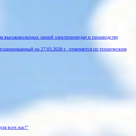
м высоковольтных линий электропередач и проиводству
ланированный на 27.03.2026 г., отменяется по техническим
ля всех нас!"