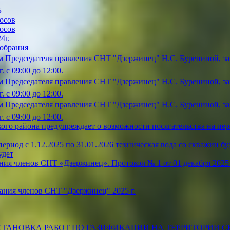
Б
осов
осов
4г.
собрания
 Председателя правления СНТ "Дзержинец" Н.С. Бурениной, зап
 с 09:00 до 12:00.
 Председателя правления СНТ "Дзержинец" Н.С. Бурениной, зап
 с 09:00 до 12:00.
 Председателя правления СНТ "Дзержинец" Н.С. Бурениной, зап
 с 09:00 до 12:00.
ого района предупреждает о возможности посягательства на пе
риод с 1.12.2025 по 31.01.2026 техническая вода со скважин буде
удет
ия членов СНТ «Дзержинец». Протокол № 1 от 01 декабря 2025 
ания членов СНТ "Дзержинец" 2025 г.
ТАНОВКА РАБОТ ПО ГАЗИФИКАЦИИ НА ТЕРРИТОРИИ С