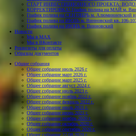
СТАРТ ИНВЕСТИЦИОННОГО ПРОЕКТА: ВОДО
КОРРЕКТИРОВКА! График полива на МАЙ м. Винн
График полива на СЕНТЯБРЬ м. Алюминиевский и
График полива на ИЮЛЬ м. Винновский кв. 106-10
График полива на ИЮНЬ м. Винновский
Новости
Мы в МАХ
Мы в ВКонтакте
Реквизиты для оплаты
Образцы документов
Общие собрания
Общее собрание июль 2026 г
Общее собрание март 2026 г.
Общее собрание март 2025 г.
Общее собрание август 2024 г.
Общее собрание июль 2023 г.
Общее собрание ноябрь 2022 г.
Общее собрание февраль 2022 г.
Общее собрание июль 2021 г.
Общее собрание июнь 2021 г.
Общее собрание ноябрь 2020 г.
Общее собрание октябрь 2020 г.
Общее собрание сентябрь 2020 г.
Общее собрание 22.08.2020 г.