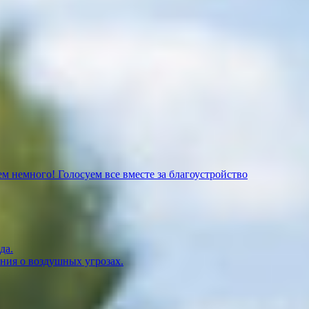
м немного! Голосуем все вместе за благоустройство
да.
ния о воздушных угрозах.