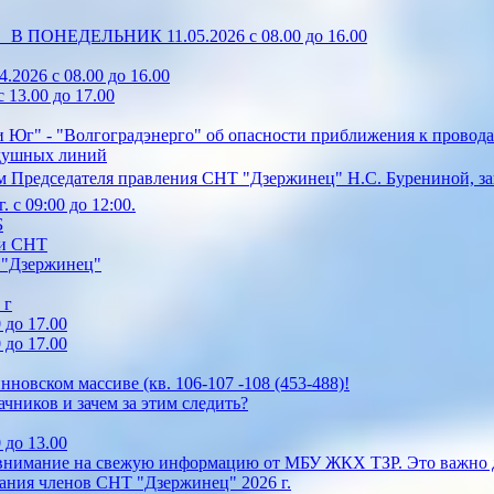
0 В ПОНЕДЕЛЬНИК 11.05.2026 с 08.00 до 16.00
2026 с 08.00 до 16.00
13.00 до 17.00
 Юг" - "Волгоградэнерго" об опасности приближения к провода
здушных линий
 Председателя правления СНТ "Дзержинец" Н.С. Бурениной, зап
 с 09:00 до 12:00.
Б
ии СНТ
Т "Дзержинец"
 г
 до 17.00
 до 17.00
овском массиве (кв. 106-107 -108 (453-488)!
ачников и зачем за этим следить?
 до 13.00
 внимание на свежую информацию от МБУ ЖКХ ТЗР. Это важно д
ания членов СНТ "Дзержинец" 2026 г.