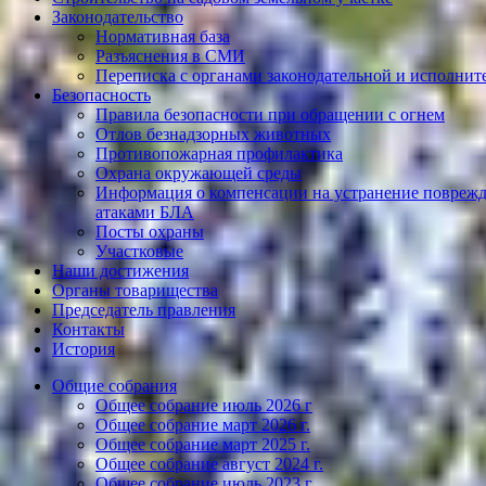
Законодательство
Нормативная база
Разъяснения в СМИ
Переписка с органами законодательной и исполнит
Безопасность
Правила безопасности при обращении с огнем
Отлов безнадзорных животных
Противопожарная профилактика
Охрана окружающей среды
Информация о компенсации на устранение поврежд
атаками БЛА
Посты охраны
Участковые
Наши достижения
Органы товарищества
Председатель правления
Контакты
История
Общие собрания
Общее собрание июль 2026 г
Общее собрание март 2026 г.
Общее собрание март 2025 г.
Общее собрание август 2024 г.
Общее собрание июль 2023 г.