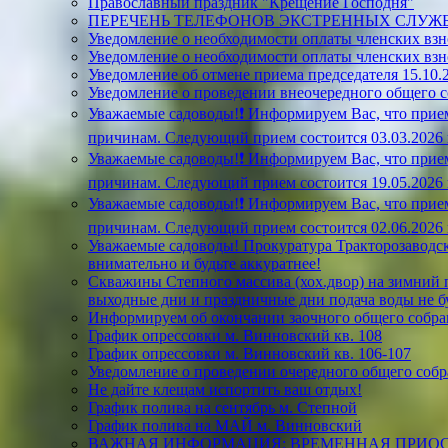
Православный праздник "Крещение Господня"
ПЕРЕЧЕНЬ ТЕЛЕФОНОВ ЭКСТРЕННЫХ СЛУЖ
Уведомление о необходимости оплаты членских взн
Уведомление о необходимости оплаты членских взн
Уведомление об отмене приема председателя 15.10.2
Уведомление о проведении внеочередного общего 
Уважаемые садоводы!❗ Информируем Вас, что прием
причинам. Следующий прием состоится 03.03.2026 г.
Уважаемые садоводы!❗ Информируем Вас, что прием
причинам. Следующий прием состоится 19.05.2026 г.
Уважаемые садоводы!❗ Информируем Вас, что прием
причинам. Следующий прием состоится 02.06.2026 г.
Уважаемые садоводы! Прокуратура Тракторозаводск
внимательно и будьте аккуратнее!
Скважины Степного массива (хох.двор) на зимний пе
выходные дни и праздничные дни подача воды не б
Информируем об окончании заочного общего собран
График опрессовки м. Винновский кв. 108
График опрессовки м. Винновский кв. 106-107
Уведомление о проведении очередного общего собр
Не дайте клещам испортить ваш отдых!
График полива на сентябрь м. Степной
График полива на МАЙ м. Винновский
ВАЖНАЯ ИНФОРМАЦИЯ: ВРЕМЕННАЯ ПРИОС