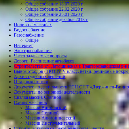
Общее собрание 18.07.2020 г.
Общее собрание 22.02.2020 г.
Общее собрание 25.01.2020 г.
Общее собрание декабрь 2018 г
Полив на массивах
Водоснабжение
Газоснабжение
Общее
Интернет
Электроснабжение
Часто задаваемые вопросы
Дороги. Расписание автобусов
Строительство ул. Латошинская в Тракторозаводском р-не 
Вывоз отходов (ТКО,IV-V класс, ветки, резиновые покр
Архив судебных решений
О задолженности
Документы о деятельности ТСН СНТ «Дзержинец-Винно
Документы по основной деятельности
Свалка массив Степной
Схемы массивов
Массив Винновский
Массив Степной
Массив Алюминиевcкий
Массив Инструментальный
Строительство на садовом земельном участке