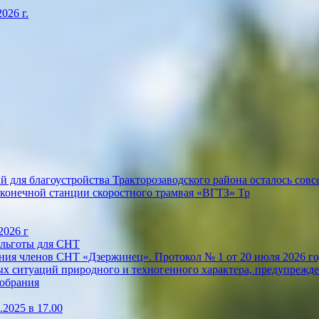
026 г.
 для благоустройства Тракторозаводского района осталось совсе
конечной станции скоростного трамвая «ВГТЗ» Тр
2026 г
 льготы для СНТ
ия членов СНТ «Дзержинец». Протокол № 1 от 20 июля 2026 го
х ситуаций природного и техногенного характера, предупрежде
собрания
2025 в 17.00