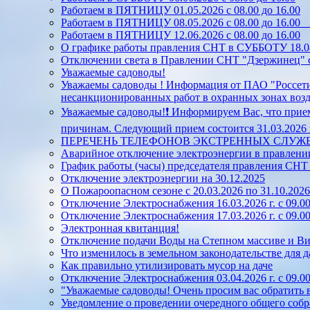
Работаем в ПЯТНИЦУ 01.05.2026 с 08.00 до 16.00
Работаем в ПЯТНИЦУ 08.05.2026 с 08.00 до 16.0
Работаем в ПЯТНИЦУ 12.06.2026 с 08.00 до 16.00
О графике работы правления СНТ в СУББОТУ 18.04.
Отключении света в Правлении СНТ "Дзержинец" с 
Уважаемые садоводы!
Уважаемы садоводы ! Информация от ПАО "Россети
несанкционированных работ в охранных зонах во
Уважаемые садоводы!❗ Информируем Вас, что прием
причинам. Следующий прием состоится 31.03.2026 г.
ПЕРЕЧЕНЬ ТЕЛЕФОНОВ ЭКСТРЕННЫХ СЛУЖ
Аварийное отключение электроэнергии в правлен
График работы (часы) председателя правления СН
Отключение электроэнергии на 30.12.2025
О Пожароопасном сезоне с 20.03.2026 по 31.10.2026
Отключение Электроснабжения 16.03.2026 г. с 09.00
Отключение Электроснабжения 17.03.2026 г. с 09.00
Электронная квитанция!
Отключение подачи Воды на Степном массиве и Винн
Что изменилось в земельном законодательстве для д
Как правильно утилизировать мусор на даче
Отключение Электроснабжения 03.04.2026 г. с 09.00
"Уважаемые садоводы! Очень просим вас обратить
Уведомление о проведении очередного общего собр