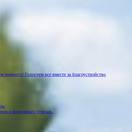
м немного! Голосуем все вместе за благоустройство
да.
ния о воздушных угрозах.