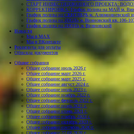
СТАРТ ИНВЕСТИЦИОННОГО ПРОЕКТА: ВОДО
КОРРЕКТИРОВКА! График полива на МАЙ м. Винн
График полива на СЕНТЯБРЬ м. Алюминиевский и
График полива на ИЮЛЬ м. Винновский кв. 106-10
График полива на ИЮНЬ м. Винновский
Новости
Мы в МАХ
Мы в ВКонтакте
Реквизиты для оплаты
Образцы документов
Общие собрания
Общее собрание июль 2026 г
Общее собрание март 2026 г.
Общее собрание март 2025 г.
Общее собрание август 2024 г.
Общее собрание июль 2023 г.
Общее собрание ноябрь 2022 г.
Общее собрание февраль 2022 г.
Общее собрание июль 2021 г.
Общее собрание июнь 2021 г.
Общее собрание ноябрь 2020 г.
Общее собрание октябрь 2020 г.
Общее собрание сентябрь 2020 г.
Общее собрание 22.08.2020 г.