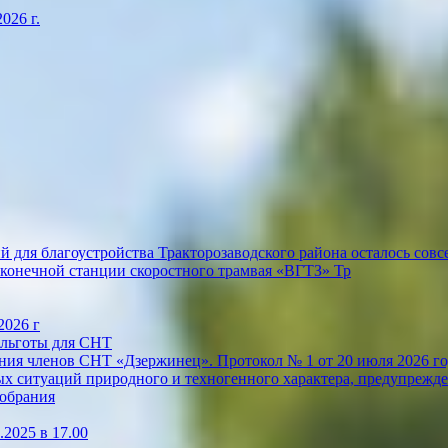
026 г.
 для благоустройства Тракторозаводского района осталось совсе
конечной станции скоростного трамвая «ВГТЗ» Тр
2026 г
 льготы для СНТ
ия членов СНТ «Дзержинец». Протокол № 1 от 20 июля 2026 го
х ситуаций природного и техногенного характера, предупрежде
собрания
2025 в 17.00