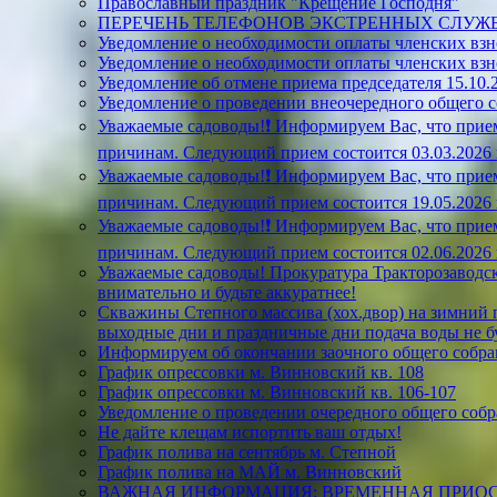
Православный праздник "Крещение Господня"
ПЕРЕЧЕНЬ ТЕЛЕФОНОВ ЭКСТРЕННЫХ СЛУЖ
Уведомление о необходимости оплаты членских взн
Уведомление о необходимости оплаты членских взн
Уведомление об отмене приема председателя 15.10.2
Уведомление о проведении внеочередного общего 
Уважаемые садоводы!❗ Информируем Вас, что прием
причинам. Следующий прием состоится 03.03.2026 г.
Уважаемые садоводы!❗ Информируем Вас, что прием
причинам. Следующий прием состоится 19.05.2026 г.
Уважаемые садоводы!❗ Информируем Вас, что прием
причинам. Следующий прием состоится 02.06.2026 г.
Уважаемые садоводы! Прокуратура Тракторозаводск
внимательно и будьте аккуратнее!
Скважины Степного массива (хох.двор) на зимний пе
выходные дни и праздничные дни подача воды не б
Информируем об окончании заочного общего собран
График опрессовки м. Винновский кв. 108
График опрессовки м. Винновский кв. 106-107
Уведомление о проведении очередного общего собр
Не дайте клещам испортить ваш отдых!
График полива на сентябрь м. Степной
График полива на МАЙ м. Винновский
ВАЖНАЯ ИНФОРМАЦИЯ: ВРЕМЕННАЯ ПРИОС