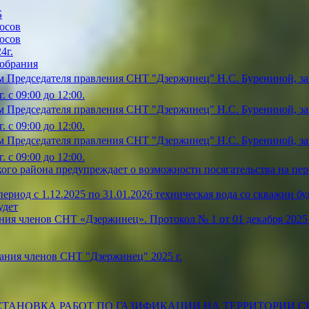
Б
осов
осов
4г.
собрания
 Председателя правления СНТ "Дзержинец" Н.С. Бурениной, зап
 с 09:00 до 12:00.
 Председателя правления СНТ "Дзержинец" Н.С. Бурениной, зап
 с 09:00 до 12:00.
 Председателя правления СНТ "Дзержинец" Н.С. Бурениной, зап
 с 09:00 до 12:00.
ого района предупреждает о возможности посягательства на пе
риод с 1.12.2025 по 31.01.2026 техническая вода со скважин буде
удет
ия членов СНТ «Дзержинец». Протокол № 1 от 01 декабря 2025 
ания членов СНТ "Дзержинец" 2025 г.
ТАНОВКА РАБОТ ПО ГАЗИФИКАЦИИ НА ТЕРРИТОРИИ С