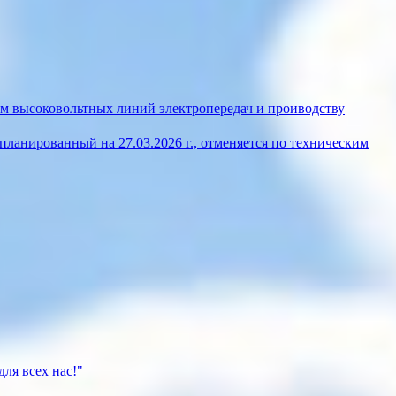
м высоковольтных линий электропередач и проиводству
ланированный на 27.03.2026 г., отменяется по техническим
ля всех нас!"