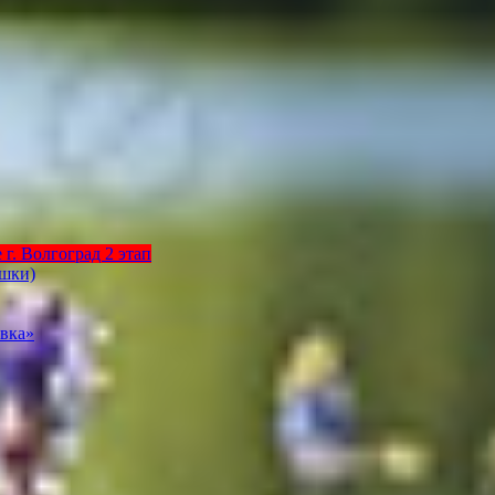
г. Волгоград 2 этап
ышки)
вка»