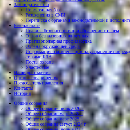
Законодательство
Нормативная база
Разъяснения в СМИ
Переписка с органами законодательной и исполнит
Безопасность
Правила безопасности при обращении с огнем
Отлов безнадзорных животных
Противопожарная профилактика
Охрана окружающей среды
Информация о компенсации на устранение поврежд
атаками БЛА
Посты охраны
Участковые
Наши достижения
Органы товарищества
Председатель правления
Контакты
История
Общие собрания
Общее собрание июль 2026 г
Общее собрание март 2026 г.
Общее собрание март 2025 г.
Общее собрание август 2024 г.
Общее собрание июль 2023 г.