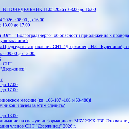
0 В ПОНЕДЕЛЬНИК 11.05.2026 с 08.00 до 16.00
2026 с 08.00 до 16.00
13.00 до 17.00
 Юг" - "Волгоградэнерго" об опасности приближения к провода
здушных линий
 Председателя правления СНТ "Дзержинец" Н.С. Бурениной, зап
 с 09:00 до 12:00.
Б
ии СНТ
Т "Дзержинец"
 г
 до 17.00
 до 17.00
овском массиве (кв. 106-107 -108 (453-488)!
ачников и зачем за этим следить?
 до 13.00
 внимание на свежую информацию от МБУ ЖКХ ТЗР. Это важно д
ания членов СНТ "Дзержинец" 2026 г.