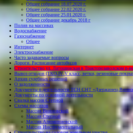
Общее собрание 18.07.2020 г.
Общее собрание 22.02.2020 г.
Общее собрание 25.01.2020 г.
Общее собрание декабрь 2018 г
Полив на массивах
Водоснабжение
Газоснабжение
Общее
Интернет
Электроснабжение
Часто задаваемые вопросы
Дороги. Расписание автобусов
Строительство ул. Латошинская в Тракторозаводском р-не 
Вывоз отходов (ТКО,IV-V класс, ветки, резиновые покр
Архив судебных решений
О задолженности
Документы о деятельности ТСН СНТ «Дзержинец-Винно
Документы по основной деятельности
Свалка массив Степной
Схемы массивов
Массив Винновский
Массив Степной
Массив Алюминиевcкий
Массив Инструментальный
Строительство на садовом земельном участке