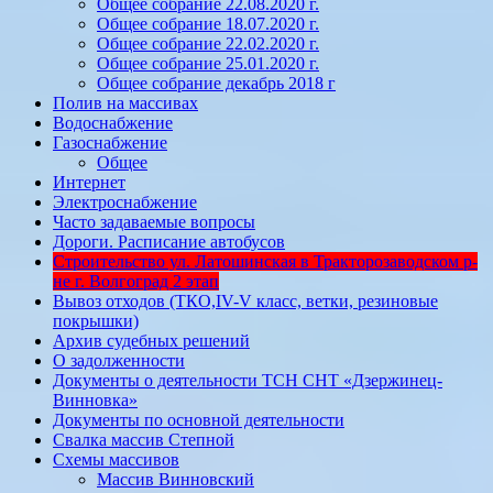
Общее собрание 22.08.2020 г.
Общее собрание 18.07.2020 г.
Общее собрание 22.02.2020 г.
Общее собрание 25.01.2020 г.
Общее собрание декабрь 2018 г
Полив на массивах
Водоснабжение
Газоснабжение
Общее
Интернет
Электроснабжение
Часто задаваемые вопросы
Дороги. Расписание автобусов
Строительство ул. Латошинская в Тракторозаводском р-
не г. Волгоград 2 этап
Вывоз отходов (ТКО,IV-V класс, ветки, резиновые
покрышки)
Архив судебных решений
О задолженности
Документы о деятельности ТСН СНТ «Дзержинец-
Винновка»
Документы по основной деятельности
Свалка массив Степной
Схемы массивов
Массив Винновский