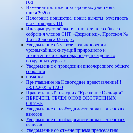
год
Изменения для дач и загородных участков с 1
июля 2026 г
Налоговые новшества: новые вычеты, отчетность
и льготы для СНТ
Информируем об окончании заочного общего
собрания членов СНТ «Дзержинец». Протокол №
1 от 20 июля 2026 года.
Уведомление об угрозе возникновении
чрезвычайных ситуаций природного и
техногенного характера, предупреждения о
воздушных угрозах.
Уведомление о проведении внеочередного общего
собрания
памятки
Приглашение на Новогоднее представление!!!
28.12.2025 в 17.00
Православный праздник "Крещение Господня"
ПЕРЕЧЕНЬ ТЕЛЕФОНОВ ЭКСТРЕННЫХ
СЛУЖБ
Уведомление о необходимости оплаты членских
взносов
Уведомление о необходимости оплаты членских
взносов
Уведомление об отмене приема председателя