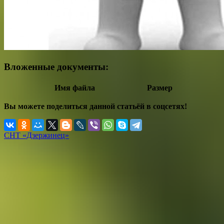
Вложенные документы:
Имя файла
Размер
Вы можете поделиться данной статьёй в соцсетях!
СНТ «Дзержинец»