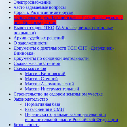
Электроснабжение
Часто задаваемые вопросы
Дороги. Расписание автобусов
Строительство ул. Латошинская в Тракторозаводском р-
не г. Волгоград 2 этап
Вывоз отходов (ТКО,IV-V класс, ветки, резиновые
покрышки)
Архив судебных решений
О задолженности
Документы о деятельности ТСН СНТ «Дзержинец-
Винновка»
Документы по основной деятельности
Свалка массив Степной
Схемы массивов
Массив Винновский
Массив Степной
Массив Алюминиевcкий
Массив Инструментальный
Строительство на садовом земельном участке
Законодательство
Нормативная база
Разъяснения в СМИ
Переписка с органами законодательной и
исполнительной власти Российской Федерации
Безопасность