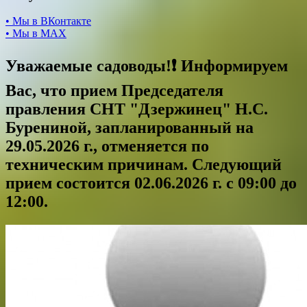
• Мы в ВКонтакте
• Мы в МАХ
Уважаемые садоводы!❗ Информируем
Вас, что прием Председателя
правления СНТ "Дзержинец" Н.С.
Бурениной, запланированный на
29.05.2026 г., отменяется по
техническим причинам. Следующий
прием состоится 02.06.2026 г. с 09:00 до
12:00.