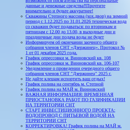
возможности посягательства на персональные
данные и денежные средства‼️Прочтите
внимательно и будьте аккуратнее!
Скважины Степного массива (хох.двор) на зимний
период с 1.12.2025 по 31.01.2026 техническая вода
со скважин будет подаваться: по вторникам и
пятницам с 12.00 до 13.00, в выходные дни и
праздничные дни подача воды не будет
Информируем об окончании заочного общего
собрания членов СНТ «Дзержинец». Протокол №
1 от 01 декабря 2025 года.
График опрессовки м. Винновский кв. 108
График опрессовки м. Винновский кв. 106-107
Уведомление о проведении очередного общего
собрания членов СНТ "Дзержинец" 2025 г.
Не дайте клещам испортить ваш отдых!
График полива на сентябрь м. Степной
График полива на МАЙ м. Винновский
ВАЖНАЯ ИНФОРМАЦИЯ: ВРЕМЕННАЯ
ПРИОСТАНОВКА РАБОТ ПО ГАЗИФИКАЦИИ
НА ТЕРРИТОРИИ СНТ
СТАРТ ИНВЕСТИЦИОННОГО ПРОЕКТА:
ВОДОПРОВОД С ПИТЬЕВОЙ ВОДОЙ НА
ТЕРРИТОРИИ СНТ
КОРРЕКТИРОВКА! График полива на МАЙ м.