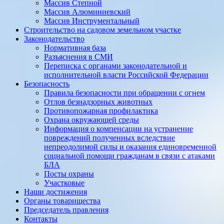
Массив Степной
Массив Алюминиевcкий
Массив Инструментальный
Строительство на садовом земельном участке
Законодательство
Нормативная база
Разъяснения в СМИ
Переписка с органами законодательной и
исполнительной власти Российской Федерации
Безопасность
Правила безопасности при обращении с огнем
Отлов безнадзорных животных
Противопожарная профилактика
Охрана окружающей среды
Информация о компенсации на устранение
повреждений полученных вследствие
непреодолимой силы и оказания единовременной
социальной помощи гражданам в связи с атаками
БЛА
Посты охраны
Участковые
Наши достижения
Органы товарищества
Председатель правления
Контакты