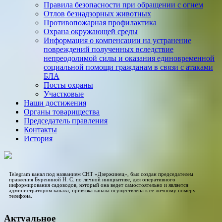
Правила безопасности при обращении с огнем
Отлов безнадзорных животных
Противопожарная профилактика
Охрана окружающей среды
Информация о компенсации на устранение
повреждений полученных вследствие
непреодолимой силы и оказания единовременной
социальной помощи гражданам в связи с атаками
БЛА
Посты охраны
Участковые
Наши достижения
Органы товарищества
Председатель правления
Контакты
История
Telegram канал под названием СНТ «Дзержинец», был создан председателем
правления Бурениной Н. С. по личной инициативе, для оперативного
информирования садоводов, который она ведет самостоятельно и является
администратором канала, привязка канала осуществлена к ее личному номеру
телефона.
Актуальное