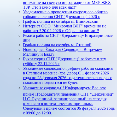
внимание на свежую информацию от МБУ ЖКХ
ТЗР. Это важно для всех нас!"
Уведомление о проведении очередного общего
собрания членов СНТ "Дзержинец" 2026 г.
График полива на октябрь м. Винновский
Интернет ООО "Микролан ВЛГ" временно не
работает!! 20.02.2026 г. Обрыв на линии!!!
Режим работы СНТ «Дзержинец» В праздничные
дни
График полива на октябрь м. Степной
Новогодняя Ёлка для Садоводов: Встречаем
Малинку и Баллу!
Бухгалтерия СНТ "Дзержинец" работает в эту
субботу 22.11.2025 г
Уважаемые садоводы!о графике работы скважины
в Степном массиве (хоз. двор).С 1 февраля 2026
года по 28 февраля 2026 года техническая вода со
скважины подаваться не будет.
Уважаемые садоводы!❗ Информируем Вас, что
прием Председателя правления СНТ "Дзержинец"
Н.С. Бурениной, запланированный на сегодня,
отменяется по техническим причинам.
Следующий прием состоится 06 февраля 2026 года
с 09:00 до 12:00.