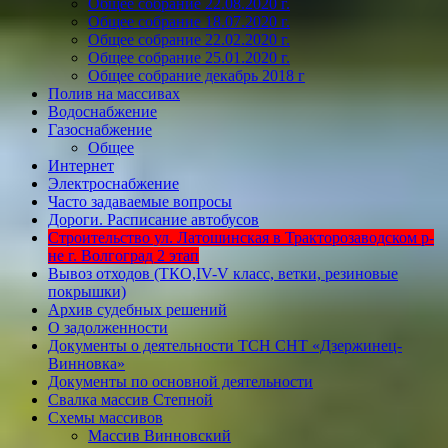
Общее собрание 22.08.2020 г.
Общее собрание 18.07.2020 г.
Общее собрание 22.02.2020 г.
Общее собрание 25.01.2020 г.
Общее собрание декабрь 2018 г
Полив на массивах
Водоснабжение
Газоснабжение
Общее
Интернет
Электроснабжение
Часто задаваемые вопросы
Дороги. Расписание автобусов
Строительство ул. Латошинская в Тракторозаводском р-
не г. Волгоград 2 этап
Вывоз отходов (ТКО,IV-V класс, ветки, резиновые
покрышки)
Архив судебных решений
О задолженности
Документы о деятельности ТСН СНТ «Дзержинец-
Винновка»
Документы по основной деятельности
Свалка массив Степной
Схемы массивов
Массив Винновский