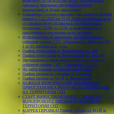
возможности посягательства на персональные
данные и денежные средства‼️Прочтите
внимательно и будьте аккуратнее!
Скважины Степного массива (хох.двор) на зимний
период с 1.12.2025 по 31.01.2026 техническая вода
со скважин будет подаваться: по вторникам и
пятницам с 12.00 до 13.00, в выходные дни и
праздничные дни подача воды не будет
Информируем об окончании заочного общего
собрания членов СНТ «Дзержинец». Протокол №
1 от 01 декабря 2025 года.
График опрессовки м. Винновский кв. 108
График опрессовки м. Винновский кв. 106-107
Уведомление о проведении очередного общего
собрания членов СНТ "Дзержинец" 2025 г.
Не дайте клещам испортить ваш отдых!
График полива на сентябрь м. Степной
График полива на МАЙ м. Винновский
ВАЖНАЯ ИНФОРМАЦИЯ: ВРЕМЕННАЯ
ПРИОСТАНОВКА РАБОТ ПО ГАЗИФИКАЦИИ
НА ТЕРРИТОРИИ СНТ
СТАРТ ИНВЕСТИЦИОННОГО ПРОЕКТА:
ВОДОПРОВОД С ПИТЬЕВОЙ ВОДОЙ НА
ТЕРРИТОРИИ СНТ
КОРРЕКТИРОВКА! График полива на МАЙ м.