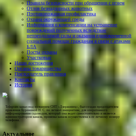
Правила безопасности при обращении с огнем
Отлов безнадзорных животных
Противопожарная профилактика
Охрана окружающей среды
Информация о компенсации на устранение
повреждений полученных вследствие
непреодолимой силы и оказания единовременной
социальной помощи гражданам в связи с атаками
БЛА
Посты охраны
Участковые
Наши достижения
Органы товарищества
Председатель правления
Контакты
История
Telegram канал под названием СНТ «Дзержинец», был создан председателем
правления Бурениной Н. С. по личной инициативе, для оперативного
информирования садоводов, который она ведет самостоятельно и является
администратором канала, привязка канала осуществлена к ее личному номеру
телефона.
Актуальное