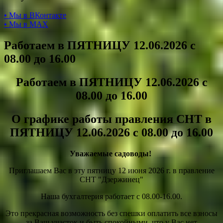
• Мы в ВКонтакте
• Мы в МАХ
Работаем в ПЯТНИЦУ 12.06.2026 с
08.00 до 16.00
Работаем в ПЯТНИЦУ 12.06.2026 с
08.00 до 16.00
О графике работы правления СНТ в
ПЯТНИЦУ 12.06.2026 с 08.00 до 16.00
Уважаемые садоводы!
Приглашаем Вас в эту пятницу 12 июня 2026 г. в правление
СНТ "Дзержинец"
Наша бухгалтерия работает с 08.00-16.00.
Это прекрасная возможность без спешки оплатить все взносы
за Ваш участок и быть спокойными, что у Вас нет