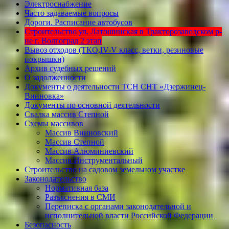
Электроснабжение
Часто задаваемые вопросы
Дороги. Расписание автобусов
Строительство ул. Латошинская в Тракторозаводском р-
не г. Волгоград 2 этап
Вывоз отходов (ТКО,IV-V класс, ветки, резиновые
покрышки)
Архив судебных решений
О задолженности
Документы о деятельности ТСН СНТ «Дзержинец-
Винновка»
Документы по основной деятельности
Свалка массив Степной
Схемы массивов
Массив Винновский
Массив Степной
Массив Алюминиевcкий
Массив Инструментальный
Строительство на садовом земельном участке
Законодательство
Нормативная база
Разъяснения в СМИ
Переписка с органами законодательной и
исполнительной власти Российской Федерации
Безопасность