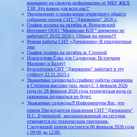
внимание на свежую информацию от МБУ ЖКХ
ТЗР. Это важно для всех нас!"
Уведомление о проведении очередного общего
собрания членов СНТ "Дзержинец" 2026 г.
График полива на октябрь м. Винновский
Интернет ООО "Микролан ВЛГ" временно не
работает!! 20.02.2026 г. Обрыв на линии!!!
Режим работы СНТ «Дзержинец» В праздничные
дни
График полива на октябрь м. Степной
Новогодняя Ёлка для Садоводов: Встречаем
Малинку и Баллу!
Бухгалтерия СНТ "Дзержинец" работает в эту
субботу 22.11.2025 г
Уважаемые садоводы!о графике работы скважины
в Степном массиве (хоз. двор).С 1 февраля 2026
года по 28 февраля 2026 года техническая вода со
скважины подаваться не будет.
Уважаемые садоводы!❗ Информируем Вас, что
прием Председателя правления СНТ "Дзержинец"
Н.С. Бурениной, запланированный на сегодня,
отменяется по техническим причинам.
Следующий прием состоится 06 февраля 2026 года
с 09:00 до 12:00.