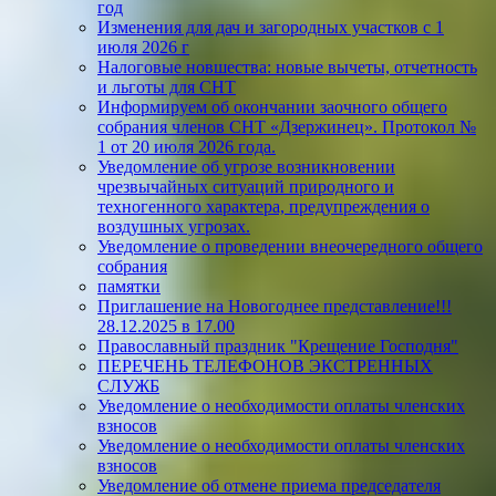
год
Изменения для дач и загородных участков с 1
июля 2026 г
Налоговые новшества: новые вычеты, отчетность
и льготы для СНТ
Информируем об окончании заочного общего
собрания членов СНТ «Дзержинец». Протокол №
1 от 20 июля 2026 года.
Уведомление об угрозе возникновении
чрезвычайных ситуаций природного и
техногенного характера, предупреждения о
воздушных угрозах.
Уведомление о проведении внеочередного общего
собрания
памятки
Приглашение на Новогоднее представление!!!
28.12.2025 в 17.00
Православный праздник "Крещение Господня"
ПЕРЕЧЕНЬ ТЕЛЕФОНОВ ЭКСТРЕННЫХ
СЛУЖБ
Уведомление о необходимости оплаты членских
взносов
Уведомление о необходимости оплаты членских
взносов
Уведомление об отмене приема председателя