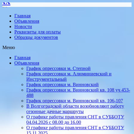
Мы в
Главная
Объявления
Новости
Реквизиты для оплаты
Образцы документов
Меню
Главная
Объявления
График опрессовки м. Степной
График опрессовки м. Алюминиевский и
Инструментальный
График опрессовки м. Винновский
График опрессовки м. Винновский кв. 108 уч 453-
488
График опрессовки м. Винновский кв. 106-107
В Волгоградской области возобновляют работу
сезонные дачные маршруты
О графике работы правления СНТ в СУББОТУ
04.04.2026 с 08.00 до 16.00
О графике работы правления СНТ в СУББОТУ
15.11.2025