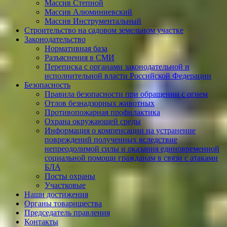
Массив Степной
Массив Алюминиевcкий
Массив Инструментальный
Строительство на садовом земельном участке
Законодательство
Нормативная база
Разъяснения в СМИ
Переписка с органами законодательной и
исполнительной власти Российской Федерации
Безопасность
Правила безопасности при обращении с огнем
Отлов безнадзорных животных
Противопожарная профилактика
Охрана окружающей среды
Информация о компенсации на устранение
повреждений полученных вследствие
непреодолимой силы и оказания единовременной
социальной помощи гражданам в связи с атаками
БЛА
Посты охраны
Участковые
Наши достижения
Органы товарищества
Председатель правления
Контакты