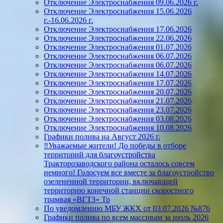
Отключение Электроснабжения 09.06.2026 г.
Отключение Электроснабжения 15.06.2026
г.-16.06.2026 г.
Отключение Электроснабжения 17.06.2026
Отключение Электроснабжения 22.06.2026
Отключение Электроснабжения 01.07.2026
Отключение Электроснабжения 06.07.2026
Отключение Электроснабжения 06.07.2026
Отключение Электроснабжения 14.07.2026
Отключение Электроснабжения 17.07.2026
Отключение Электроснабжения 20.07.2026
Отключение Электроснабжения 21.07.2026
Отключение Электроснабжения 23.07.2026
Отключение Электроснабжения 03.08.2026
Отключение Электроснабжения 10.08.2026
Графики полива на Август 2026 г.
‼️Уважаемые жители! До победы в отборе
территорий для благоустройства
Тракторозаводского района осталось совсем
немного! Голосуем все вместе за благоустройство
озелененной территории, включающей
территорию конечной станции скоростного
трамвая «ВГТЗ» Тр
По уведомлению МБУ ЖКХ от 03.07.2026 №876
Графики полива по всем массивам за июль 2026