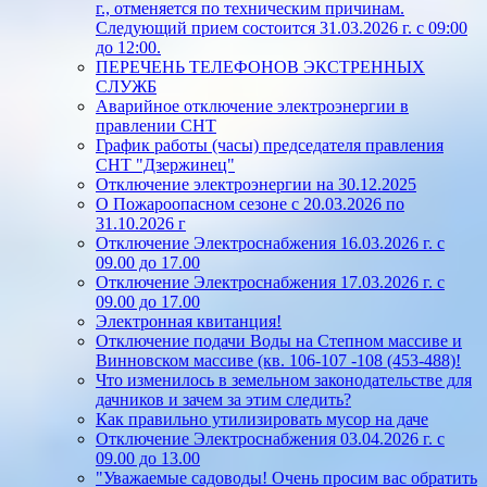
г., отменяется по техническим причинам.
Следующий прием состоится 31.03.2026 г. с 09:00
до 12:00.
ПЕРЕЧЕНЬ ТЕЛЕФОНОВ ЭКСТРЕННЫХ
СЛУЖБ
Аварийное отключение электроэнергии в
правлении СНТ
График работы (часы) председателя правления
СНТ "Дзержинец"
Отключение электроэнергии на 30.12.2025
О Пожароопасном сезоне с 20.03.2026 по
31.10.2026 г
Отключение Электроснабжения 16.03.2026 г. с
09.00 до 17.00
Отключение Электроснабжения 17.03.2026 г. с
09.00 до 17.00
Электронная квитанция!
Отключение подачи Воды на Степном массиве и
Винновском массиве (кв. 106-107 -108 (453-488)!
Что изменилось в земельном законодательстве для
дачников и зачем за этим следить?
Как правильно утилизировать мусор на даче
Отключение Электроснабжения 03.04.2026 г. с
09.00 до 13.00
"Уважаемые садоводы! Очень просим вас обратить