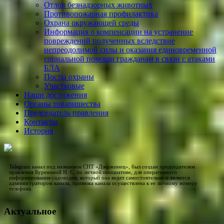
Отлов безнадзорных животных
Противопожарная профилактика
Охрана окружающей среды
Информация о компенсации на устранение
повреждений полученных вследствие
непреодолимой силы и оказания единовременной
социальной помощи гражданам в связи с атаками
БЛА
Посты охраны
Участковые
Наши достижения
Органы товарищества
Председатель правления
Контакты
История
Telegram канал под названием СНТ «Дзержинец», был создан председателем
правления Бурениной Н. С. по личной инициативе, для оперативного
информирования садоводов, который она ведет самостоятельно и является
администратором канала, привязка канала осуществлена к ее личному номеру
телефона.
Актуальное