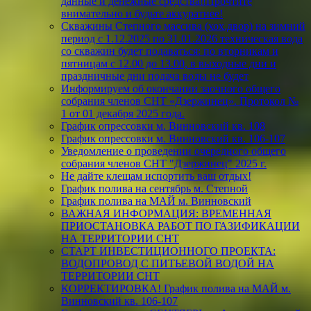
данные и денежные средства‼️Прочтите
внимательно и будьте аккуратнее!
Скважины Степного массива (хох.двор) на зимний
период с 1.12.2025 по 31.01.2026 техническая вода
со скважин будет подаваться: по вторникам и
пятницам с 12.00 до 13.00, в выходные дни и
праздничные дни подача воды не будет
Информируем об окончании заочного общего
собрания членов СНТ «Дзержинец». Протокол №
1 от 01 декабря 2025 года.
График опрессовки м. Винновский кв. 108
График опрессовки м. Винновский кв. 106-107
Уведомление о проведении очередного общего
собрания членов СНТ "Дзержинец" 2025 г.
Не дайте клещам испортить ваш отдых!
График полива на сентябрь м. Степной
График полива на МАЙ м. Винновский
ВАЖНАЯ ИНФОРМАЦИЯ: ВРЕМЕННАЯ
ПРИОСТАНОВКА РАБОТ ПО ГАЗИФИКАЦИИ
НА ТЕРРИТОРИИ СНТ
СТАРТ ИНВЕСТИЦИОННОГО ПРОЕКТА:
ВОДОПРОВОД С ПИТЬЕВОЙ ВОДОЙ НА
ТЕРРИТОРИИ СНТ
КОРРЕКТИРОВКА! График полива на МАЙ м.
Винновский кв. 106-107