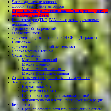
Часто задаваемые вопросы
Дороги. Расписание автобусов
Строительство ул. Латошинская в Тракторозаводском р-
не г. Волгоград 2 этап
Вывоз отходов (ТКО,IV-V класс, ветки, резиновые
покрышки)
Архив судебных решений
О задолженности
Документы о деятельности ТСН СНТ «Дзержинец-
Винновка»
Документы по основной деятельности
Свалка массив Степной
Схемы массивов
Массив Винновский
Массив Степной
Массив Алюминиевcкий
Массив Инструментальный
Строительство на садовом земельном участке
Законодательство
Нормативная база
Разъяснения в СМИ
Переписка с органами законодательной и
исполнительной власти Российской Федерации
Безопасность
Правила безопасности при обращении с огнем