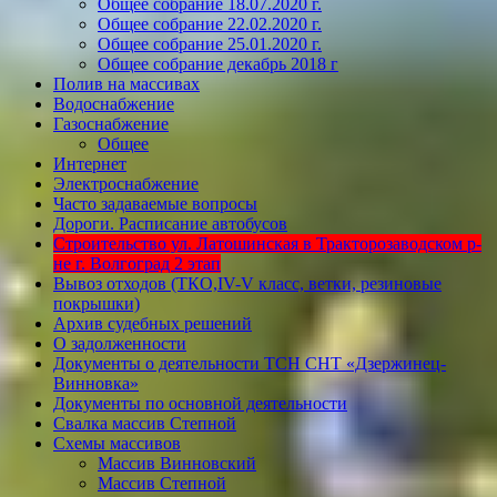
Общее собрание 18.07.2020 г.
Общее собрание 22.02.2020 г.
Общее собрание 25.01.2020 г.
Общее собрание декабрь 2018 г
Полив на массивах
Водоснабжение
Газоснабжение
Общее
Интернет
Электроснабжение
Часто задаваемые вопросы
Дороги. Расписание автобусов
Строительство ул. Латошинская в Тракторозаводском р-
не г. Волгоград 2 этап
Вывоз отходов (ТКО,IV-V класс, ветки, резиновые
покрышки)
Архив судебных решений
О задолженности
Документы о деятельности ТСН СНТ «Дзержинец-
Винновка»
Документы по основной деятельности
Свалка массив Степной
Схемы массивов
Массив Винновский
Массив Степной