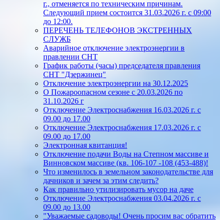
г., отменяется по техническим причинам.
Следующий прием состоится 31.03.2026 г. с 09:00
до 12:00.
ПЕРЕЧЕНЬ ТЕЛЕФОНОВ ЭКСТРЕННЫХ
СЛУЖБ
Аварийное отключение электроэнергии в
правлении СНТ
График работы (часы) председателя правления
СНТ "Дзержинец"
Отключение электроэнергии на 30.12.2025
О Пожароопасном сезоне с 20.03.2026 по
31.10.2026 г
Отключение Электроснабжения 16.03.2026 г. с
09.00 до 17.00
Отключение Электроснабжения 17.03.2026 г. с
09.00 до 17.00
Электронная квитанция!
Отключение подачи Воды на Степном массиве и
Винновском массиве (кв. 106-107 -108 (453-488)!
Что изменилось в земельном законодательстве для
дачников и зачем за этим следить?
Как правильно утилизировать мусор на даче
Отключение Электроснабжения 03.04.2026 г. с
09.00 до 13.00
"Уважаемые садоводы! Очень просим вас обратить