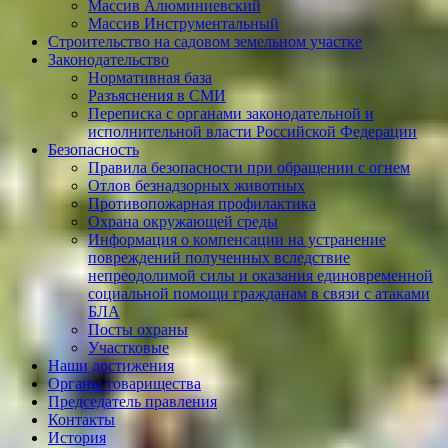
Массив Алюминиевcкий
Массив Инструментальный
Строительство на садовом земельном участке
Законодательство
Нормативная база
Разъяснения в СМИ
Переписка с органами законодательной и
исполнительной власти Российской Федерации
Безопасность
Правила безопасности при обращении с огнем
Отлов безнадзорных животных
Противопожарная профилактика
Охрана окружающей среды
Информация о компенсации на устранение
повреждений полученных вследствие
непреодолимой силы и оказания единовременной
социальной помощи гражданам в связи с атаками
БЛА
Посты охраны
Участковые
Наши достижения
Органы товарищества
Председатель правления
Контакты
История