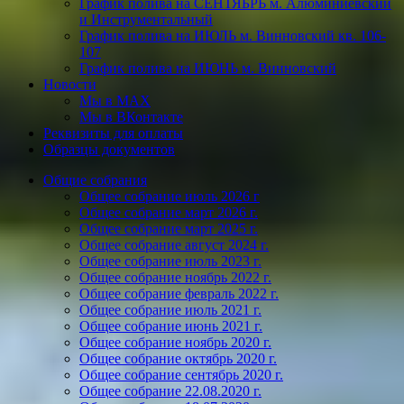
График полива на СЕНТЯБРЬ м. Алюминиевский
и Инструментальный
График полива на ИЮЛЬ м. Винновский кв. 106-
107
График полива на ИЮНЬ м. Винновский
Новости
Мы в МАХ
Мы в ВКонтакте
Реквизиты для оплаты
Образцы документов
Общие собрания
Общее собрание июль 2026 г
Общее собрание март 2026 г.
Общее собрание март 2025 г.
Общее собрание август 2024 г.
Общее собрание июль 2023 г.
Общее собрание ноябрь 2022 г.
Общее собрание февраль 2022 г.
Общее собрание июль 2021 г.
Общее собрание июнь 2021 г.
Общее собрание ноябрь 2020 г.
Общее собрание октябрь 2020 г.
Общее собрание сентябрь 2020 г.
Общее собрание 22.08.2020 г.