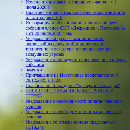
Изменения для дач и загородных участков с 1
июля 2026 г
Налоговые новшества: новые вычеты, отчетность
и льготы для СНТ
Информируем об окончании заочного общего
собрания членов СНТ «Дзержинец». Протокол №
1 от 20 июля 2026 года.
Уведомление об угрозе возникновении
чрезвычайных ситуаций природного и
техногенного характера, предупреждения о
воздушных угрозах.
Уведомление о проведении внеочередного общего
собрания
памятки
Приглашение на Новогоднее представление!!!
28.12.2025 в 17.00
Православный праздник "Крещение Господня"
ПЕРЕЧЕНЬ ТЕЛЕФОНОВ ЭКСТРЕННЫХ
СЛУЖБ
Уведомление о необходимости оплаты членских
взносов
Уведомление о необходимости оплаты членских
взносов
Уведомление об отмене приема председателя
15.10.24г.