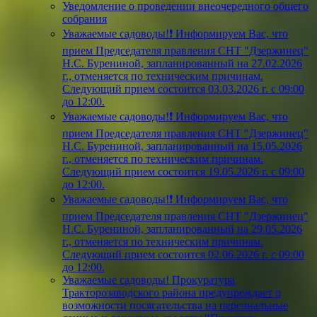
Уведомление о проведении внеочередного общего
собрания
Уважаемые садоводы!❗ Информируем Вас, что
прием Председателя правления СНТ "Дзержинец"
Н.С. Бурениной, запланированный на 27.02.2026
г., отменяется по техническим причинам.
Следующий прием состоится 03.03.2026 г. с 09:00
до 12:00.
Уважаемые садоводы!❗ Информируем Вас, что
прием Председателя правления СНТ "Дзержинец"
Н.С. Бурениной, запланированный на 15.05.2026
г., отменяется по техническим причинам.
Следующий прием состоится 19.05.2026 г. с 09:00
до 12:00.
Уважаемые садоводы!❗ Информируем Вас, что
прием Председателя правления СНТ "Дзержинец"
Н.С. Бурениной, запланированный на 29.05.2026
г., отменяется по техническим причинам.
Следующий прием состоится 02.06.2026 г. с 09:00
до 12:00.
Уважаемые садоводы! Прокуратура
Тракторозаводского района предупреждает о
возможности посягательства на персональные