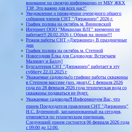
внимание на свежую информацию от МБУ ЖКХ
ТЗР. Это важно для всех нас!"
Уведомление о проведении очередного общего
собрания членов СНТ "Дзержинец" 2026 г.
График полива на октябрь м. Винновский
Интернет ООО "Микролан ВЛГ" временно не
работает!! 20.02.2026 г. Обрыв на линии!!!
Режим работы СНТ «Дзержинец» В праздничные
дни
График полива на октябрь м. Степной
Новогодняя Ёлка для Садоводов: Встречаем
Малинку и Баллу!
Бухгалтерия СНТ "Дзержинец" работает в эту
субботу 22.11.2025 г
Уважаемые садоводы!о графике работы скважины
в Степном массиве (хоз. двор).С 1 февраля 2026
года по 28 февраля 2026 года техническая вода со
скважины подаваться не будет.
Уважаемые садоводы!❗ Информируем Вас, что
прием Председателя правления СНТ "Дзержинец"
Н.С. Бурениной, запланированный на сегодня,
отменяется по техническим причинам.
Следующий прием состоится 06 февраля 2026 года
с 09:00 до 12:00.