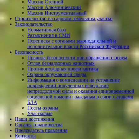
Массив Степной
Массив Алюминиевcкий
Массив Инструментальный
Строительство на садовом земельном участке
Законодательство
Нормативная база
Разъяснения в СМИ
Переписка с органами законодательной и
исполнительной власти Российской Федерации
Безопасность
Правила безопасности при обращении с огнем
Отлов безнадзорных животных
Противопожарная профилактика
Охрана окружающей среды
Информация о компенсации на устранение
повреждений полученных вследствие
непреодолимой силы и оказания единовременной
социальной помощи гражданам в связи с атаками
БЛА
Посты охраны
Участковые
Наши достижения
Органы товарищества
Председатель правления
Контакты