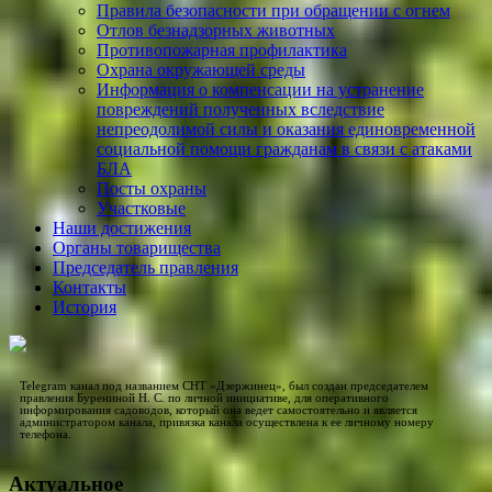
Правила безопасности при обращении с огнем
Отлов безнадзорных животных
Противопожарная профилактика
Охрана окружающей среды
Информация о компенсации на устранение
повреждений полученных вследствие
непреодолимой силы и оказания единовременной
социальной помощи гражданам в связи с атаками
БЛА
Посты охраны
Участковые
Наши достижения
Органы товарищества
Председатель правления
Контакты
История
Telegram канал под названием СНТ «Дзержинец», был создан председателем
правления Бурениной Н. С. по личной инициативе, для оперативного
информирования садоводов, который она ведет самостоятельно и является
администратором канала, привязка канала осуществлена к ее личному номеру
телефона.
Актуальное