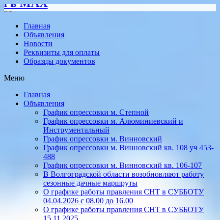
AX
Главная
Объявления
Новости
Реквизиты для оплаты
Образцы документов
Меню
Главная
Объявления
График опрессовки м. Степной
График опрессовки м. Алюминиевский и
Инструментальный
График опрессовки м. Винновский
График опрессовки м. Винновский кв. 108 уч 453-
488
График опрессовки м. Винновский кв. 106-107
В Волгоградской области возобновляют работу
сезонные дачные маршруты
О графике работы правления СНТ в СУББОТУ
04.04.2026 с 08.00 до 16.00
О графике работы правления СНТ в СУББОТУ
15.11.2025