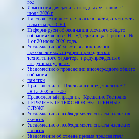
год
Изменения для дач и загородных участков с 1
июля 2026 г
Налоговые новшества: новые вычеты, отчетность
и льготы для СНТ
Информируем об окончании заочного общего
собрания членов СНТ «Дзержинец». Протокол №
1 от 20 июля 2026 года.
Уведомление об угрозе возникновении
чрезвычайных ситуаций природного и
техногенного характера, предупреждения о
воздушных угрозах.
Уведомление о проведении внеочередного общего
собрания
памятки
Приглашение на Новогоднее представление!!!
28.12.2025 в 17.00
Православный праздник "Крещение Господня"
ПЕРЕЧЕНЬ ТЕЛЕФОНОВ ЭКСТРЕННЫХ
СЛУЖБ
Уведомление о необходимости оплаты членских
взносов
Уведомление о необходимости оплаты членских
взносов
Уведомление об отмене приема председателя