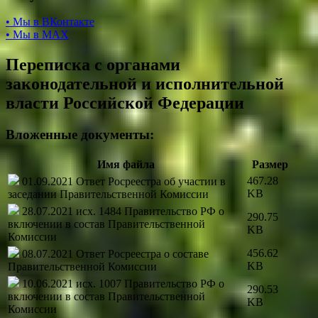
• Мы в ВКонтакте
• Мы в МАХ
Переписка с органами
законодательной и исполнительной
власти Российской Федерации
Вложенные документы:
Имя файла
Размер
467.28
01.09.2021 Ответ Росреестра об участии в
KB
заседании Правительственной Комиссии
28.07.2021 исх. 1484 Правительство РФ о
290.75
включении в состав Правительственной
KB
Комиссии
456.62
08.07.2021 Ответ Росреестра о составе
KB
Правительственной Комиссии
10.06.2021 исх. 1007 Правительство РФ о
290.53
включении в состав Правительственной
KB
Комиссии