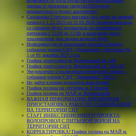
возможности посягательства на персональные
данные и денежные средства‼️Прочтите
внимательно и будьте аккуратнее!
Скважины Степного массива (хох.двор) на зимний
период с 1.12.2025 по 31.01.2026 техническая вода
со скважин будет подаваться: по вторникам и
пятницам с 12.00 до 13.00, в выходные дни и
праздничные дни подача воды не будет
Информируем об окончании заочного общего
собрания членов СНТ «Дзержинец». Протокол №
1 от 01 декабря 2025 года.
График опрессовки м. Винновский кв. 108
График опрессовки м. Винновский кв. 106-107
Уведомление о проведении очередного общего
собрания членов СНТ "Дзержинец" 2025 г.
Не дайте клещам испортить ваш отдых!
График полива на сентябрь м. Степной
График полива на МАЙ м. Винновский
ВАЖНАЯ ИНФОРМАЦИЯ: ВРЕМЕННАЯ
ПРИОСТАНОВКА РАБОТ ПО ГАЗИФИКАЦИИ
НА ТЕРРИТОРИИ СНТ
СТАРТ ИНВЕСТИЦИОННОГО ПРОЕКТА:
ВОДОПРОВОД С ПИТЬЕВОЙ ВОДОЙ НА
ТЕРРИТОРИИ СНТ
КОРРЕКТИРОВКА! График полива на МАЙ м.