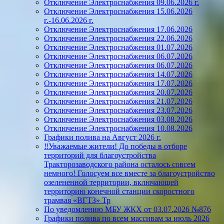
Отключение Электроснабжения 09.06.2026 г.
Отключение Электроснабжения 15.06.2026
г.-16.06.2026 г.
Отключение Электроснабжения 17.06.2026
Отключение Электроснабжения 22.06.2026
Отключение Электроснабжения 01.07.2026
Отключение Электроснабжения 06.07.2026
Отключение Электроснабжения 06.07.2026
Отключение Электроснабжения 14.07.2026
Отключение Электроснабжения 17.07.2026
Отключение Электроснабжения 20.07.2026
Отключение Электроснабжения 21.07.2026
Отключение Электроснабжения 23.07.2026
Отключение Электроснабжения 03.08.2026
Отключение Электроснабжения 10.08.2026
Графики полива на Август 2026 г.
‼️Уважаемые жители! До победы в отборе
территорий для благоустройства
Тракторозаводского района осталось совсем
немного! Голосуем все вместе за благоустройство
озелененной территории, включающей
территорию конечной станции скоростного
трамвая «ВГТЗ» Тр
По уведомлению МБУ ЖКХ от 03.07.2026 №876
Графики полива по всем массивам за июль 2026