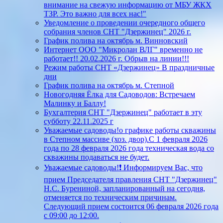
внимание на свежую информацию от МБУ ЖКХ
ТЗР. Это важно для всех нас!"
Уведомление о проведении очередного общего
собрания членов СНТ "Дзержинец" 2026 г.
График полива на октябрь м. Винновский
Интернет ООО "Микролан ВЛГ" временно не
работает!! 20.02.2026 г. Обрыв на линии!!!
Режим работы СНТ «Дзержинец» В праздничные
дни
График полива на октябрь м. Степной
Новогодняя Ёлка для Садоводов: Встречаем
Малинку и Баллу!
Бухгалтерия СНТ "Дзержинец" работает в эту
субботу 22.11.2025 г
Уважаемые садоводы!о графике работы скважины
в Степном массиве (хоз. двор).С 1 февраля 2026
года по 28 февраля 2026 года техническая вода со
скважины подаваться не будет.
Уважаемые садоводы!❗ Информируем Вас, что
прием Председателя правления СНТ "Дзержинец"
Н.С. Бурениной, запланированный на сегодня,
отменяется по техническим причинам.
Следующий прием состоится 06 февраля 2026 года
с 09:00 до 12:00.