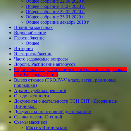
Общее собрание 22.08.2020 г.
Общее собрание 18.07.2020 г.
Общее собрание 22.02.2020 г.
Общее собрание 25.01.2020 г.
Общее собрание декабрь 2018 г
Полив на массивах
Водоснабжение
Газоснабжение
Общее
Интернет
Электроснабжение
Часто задаваемые вопросы
Дороги. Расписание автобусов
Строительство ул. Латошинская в Тракторозаводском р-
не г. Волгоград 2 этап
Вывоз отходов (ТКО,IV-V класс, ветки, резиновые
покрышки)
Архив судебных решений
О задолженности
Документы о деятельности ТСН СНТ «Дзержинец-
Винновка»
Документы по основной деятельности
Свалка массив Степной
Схемы массивов
Массив Винновский