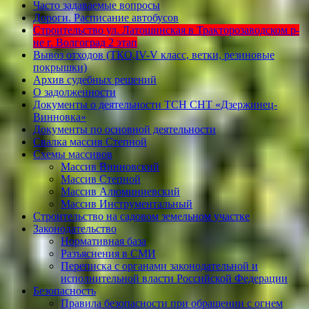
Часто задаваемые вопросы
Дороги. Расписание автобусов
Строительство ул. Латошинская в Тракторозаводском р-
не г. Волгоград 2 этап
Вывоз отходов (ТКО,IV-V класс, ветки, резиновые
покрышки)
Архив судебных решений
О задолженности
Документы о деятельности ТСН СНТ «Дзержинец-
Винновка»
Документы по основной деятельности
Свалка массив Степной
Схемы массивов
Массив Винновский
Массив Степной
Массив Алюминиевcкий
Массив Инструментальный
Строительство на садовом земельном участке
Законодательство
Нормативная база
Разъяснения в СМИ
Переписка с органами законодательной и
исполнительной власти Российской Федерации
Безопасность
Правила безопасности при обращении с огнем