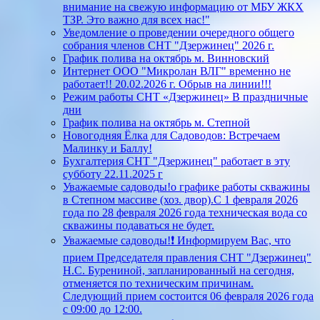
внимание на свежую информацию от МБУ ЖКХ
ТЗР. Это важно для всех нас!"
Уведомление о проведении очередного общего
собрания членов СНТ "Дзержинец" 2026 г.
График полива на октябрь м. Винновский
Интернет ООО "Микролан ВЛГ" временно не
работает!! 20.02.2026 г. Обрыв на линии!!!
Режим работы СНТ «Дзержинец» В праздничные
дни
График полива на октябрь м. Степной
Новогодняя Ёлка для Садоводов: Встречаем
Малинку и Баллу!
Бухгалтерия СНТ "Дзержинец" работает в эту
субботу 22.11.2025 г
Уважаемые садоводы!о графике работы скважины
в Степном массиве (хоз. двор).С 1 февраля 2026
года по 28 февраля 2026 года техническая вода со
скважины подаваться не будет.
Уважаемые садоводы!❗ Информируем Вас, что
прием Председателя правления СНТ "Дзержинец"
Н.С. Бурениной, запланированный на сегодня,
отменяется по техническим причинам.
Следующий прием состоится 06 февраля 2026 года
с 09:00 до 12:00.