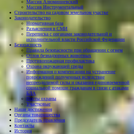
Массив Алюминиевcкий
Массив Инструментальный
Строительство на садовом земельном участке
Законодательство
Нормативная база
Разъяснения в СМИ
Переписка с органами законодательной и
исполнительной власти Российской Федерации
Безопасность
Правила безопасности при обращении с огнем
Отлов безнадзорных животных
Противопожарная профилактика
Охрана окружающей среды
Информация о компенсации на устранение
повреждений полученных вследствие
непреодолимой силы и оказания единовременной
социальной помощи гражданам в связи с атаками
БЛА
Посты охраны
Участковые
Наши достижения
Органы товарищества
Председатель правления
Контакты
История