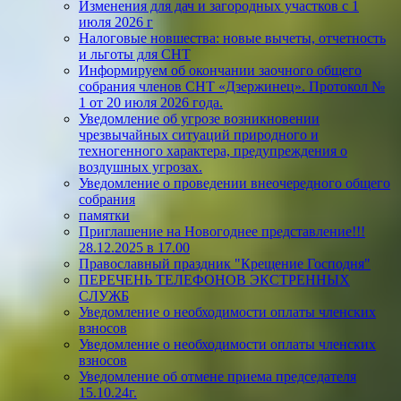
Изменения для дач и загородных участков с 1
июля 2026 г
Налоговые новшества: новые вычеты, отчетность
и льготы для СНТ
Информируем об окончании заочного общего
собрания членов СНТ «Дзержинец». Протокол №
1 от 20 июля 2026 года.
Уведомление об угрозе возникновении
чрезвычайных ситуаций природного и
техногенного характера, предупреждения о
воздушных угрозах.
Уведомление о проведении внеочередного общего
собрания
памятки
Приглашение на Новогоднее представление!!!
28.12.2025 в 17.00
Православный праздник "Крещение Господня"
ПЕРЕЧЕНЬ ТЕЛЕФОНОВ ЭКСТРЕННЫХ
СЛУЖБ
Уведомление о необходимости оплаты членских
взносов
Уведомление о необходимости оплаты членских
взносов
Уведомление об отмене приема председателя
15.10.24г.