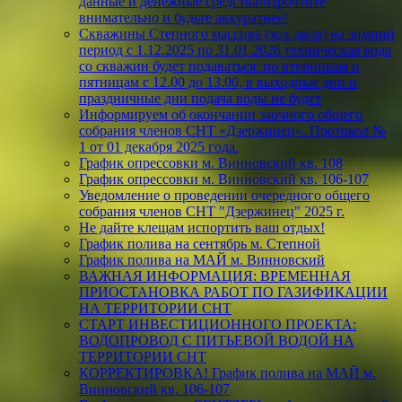
данные и денежные средства‼️Прочтите
внимательно и будьте аккуратнее!
Скважины Степного массива (хох.двор) на зимний
период с 1.12.2025 по 31.01.2026 техническая вода
со скважин будет подаваться: по вторникам и
пятницам с 12.00 до 13.00, в выходные дни и
праздничные дни подача воды не будет
Информируем об окончании заочного общего
собрания членов СНТ «Дзержинец». Протокол №
1 от 01 декабря 2025 года.
График опрессовки м. Винновский кв. 108
График опрессовки м. Винновский кв. 106-107
Уведомление о проведении очередного общего
собрания членов СНТ "Дзержинец" 2025 г.
Не дайте клещам испортить ваш отдых!
График полива на сентябрь м. Степной
График полива на МАЙ м. Винновский
ВАЖНАЯ ИНФОРМАЦИЯ: ВРЕМЕННАЯ
ПРИОСТАНОВКА РАБОТ ПО ГАЗИФИКАЦИИ
НА ТЕРРИТОРИИ СНТ
СТАРТ ИНВЕСТИЦИОННОГО ПРОЕКТА:
ВОДОПРОВОД С ПИТЬЕВОЙ ВОДОЙ НА
ТЕРРИТОРИИ СНТ
КОРРЕКТИРОВКА! График полива на МАЙ м.
Винновский кв. 106-107