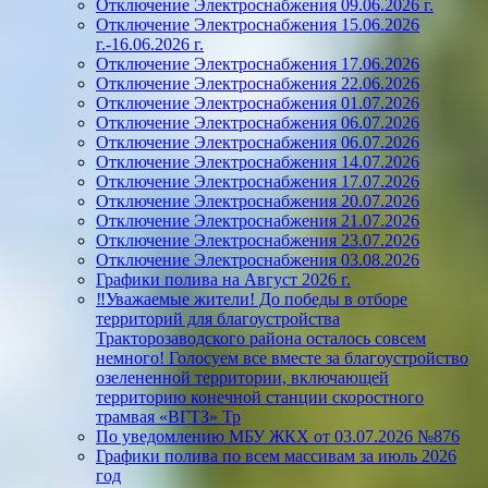
Отключение Электроснабжения 09.06.2026 г.
Отключение Электроснабжения 15.06.2026
г.-16.06.2026 г.
Отключение Электроснабжения 17.06.2026
Отключение Электроснабжения 22.06.2026
Отключение Электроснабжения 01.07.2026
Отключение Электроснабжения 06.07.2026
Отключение Электроснабжения 06.07.2026
Отключение Электроснабжения 14.07.2026
Отключение Электроснабжения 17.07.2026
Отключение Электроснабжения 20.07.2026
Отключение Электроснабжения 21.07.2026
Отключение Электроснабжения 23.07.2026
Отключение Электроснабжения 03.08.2026
Графики полива на Август 2026 г.
‼️Уважаемые жители! До победы в отборе
территорий для благоустройства
Тракторозаводского района осталось совсем
немного! Голосуем все вместе за благоустройство
озелененной территории, включающей
территорию конечной станции скоростного
трамвая «ВГТЗ» Тр
По уведомлению МБУ ЖКХ от 03.07.2026 №876
Графики полива по всем массивам за июль 2026
год