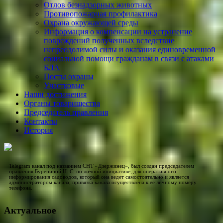
Отлов безнадзорных животных
Противопожарная профилактика
Охрана окружающей среды
Информация о компенсации на устранение
повреждений полученных вследствие
непреодолимой силы и оказания единовременной
социальной помощи гражданам в связи с атаками
БЛА
Посты охраны
Участковые
Наши достижения
Органы товарищества
Председатель правления
Контакты
История
Telegram канал под названием СНТ «Дзержинец», был создан председателем
правления Бурениной Н. С. по личной инициативе, для оперативного
информирования садоводов, который она ведет самостоятельно и является
администратором канала, привязка канала осуществлена к ее личному номеру
телефона.
Актуальное