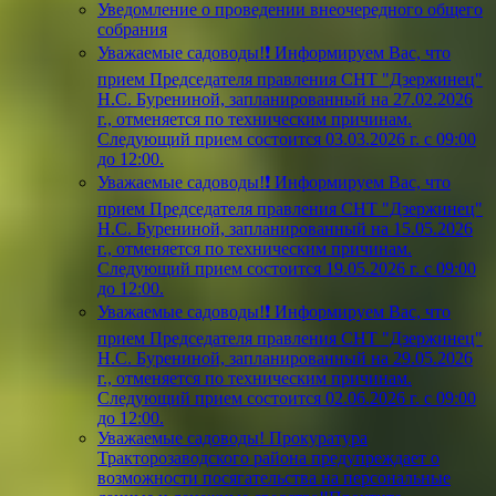
Уведомление о проведении внеочередного общего
собрания
Уважаемые садоводы!❗ Информируем Вас, что
прием Председателя правления СНТ "Дзержинец"
Н.С. Бурениной, запланированный на 27.02.2026
г., отменяется по техническим причинам.
Следующий прием состоится 03.03.2026 г. с 09:00
до 12:00.
Уважаемые садоводы!❗ Информируем Вас, что
прием Председателя правления СНТ "Дзержинец"
Н.С. Бурениной, запланированный на 15.05.2026
г., отменяется по техническим причинам.
Следующий прием состоится 19.05.2026 г. с 09:00
до 12:00.
Уважаемые садоводы!❗ Информируем Вас, что
прием Председателя правления СНТ "Дзержинец"
Н.С. Бурениной, запланированный на 29.05.2026
г., отменяется по техническим причинам.
Следующий прием состоится 02.06.2026 г. с 09:00
до 12:00.
Уважаемые садоводы! Прокуратура
Тракторозаводского района предупреждает о
возможности посягательства на персональные