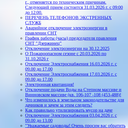
г., отменяется по техническим причинам.
Следующий прием состоится 31.03.2026 г. с 09:00
до 12:00.
ПЕРЕЧЕНЬ ТЕЛЕФОНОВ ЭКСТРЕННЫХ
СЛУЖБ
Аварийное отключение электроэнергии в
правлении СНТ
График работы (часы) председателя правления
СНТ "Дзержинец"
Отключение электроэнергии на 30.12.2025
О Пожароопасном сезоне с 20.03.2026 по
31.10.2026 г
Отключение Электроснабжения 16.03.2026 г. с
09.00 до 17.00
Отключение Электроснабжения 17.03.2026 г. с
09.00 до 17.00
Электронная квитанция!
Отключение подачи Воды на Степном массиве и
Винновском массиве (кв. 106-107 -108 (453-488)!
Что изменилось в земельном законодательстве для
дачников и зачем за этим следить?
Как правильно утилизировать мусор на даче
Отключение Электроснабжения 03.04.2026 г. с
09.00 до 13.00
"Уважаемые садоводы! Очень просим вас обратить