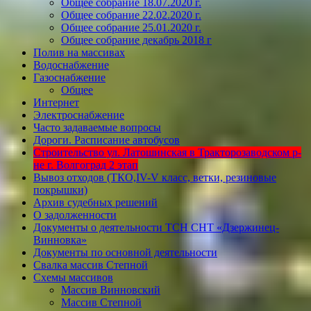
Общее собрание 18.07.2020 г.
Общее собрание 22.02.2020 г.
Общее собрание 25.01.2020 г.
Общее собрание декабрь 2018 г
Полив на массивах
Водоснабжение
Газоснабжение
Общее
Интернет
Электроснабжение
Часто задаваемые вопросы
Дороги. Расписание автобусов
Строительство ул. Латошинская в Тракторозаводском р-
не г. Волгоград 2 этап
Вывоз отходов (ТКО,IV-V класс, ветки, резиновые
покрышки)
Архив судебных решений
О задолженности
Документы о деятельности ТСН СНТ «Дзержинец-
Винновка»
Документы по основной деятельности
Свалка массив Степной
Схемы массивов
Массив Винновский
Массив Степной