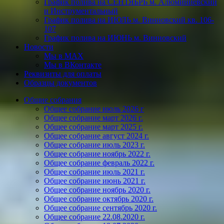
График полива на СЕНТЯБРЬ м. Алюминиевский
и Инструментальный
График полива на ИЮЛЬ м. Винновский кв. 106-
107
График полива на ИЮНЬ м. Винновский
Новости
Мы в МАХ
Мы в ВКонтакте
Реквизиты для оплаты
Образцы документов
Общие собрания
Общее собрание июль 2026 г
Общее собрание март 2026 г.
Общее собрание март 2025 г.
Общее собрание август 2024 г.
Общее собрание июль 2023 г.
Общее собрание ноябрь 2022 г.
Общее собрание февраль 2022 г.
Общее собрание июль 2021 г.
Общее собрание июнь 2021 г.
Общее собрание ноябрь 2020 г.
Общее собрание октябрь 2020 г.
Общее собрание сентябрь 2020 г.
Общее собрание 22.08.2020 г.