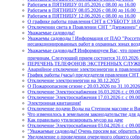
Работаем в ПЯТНИЦУ 01.05.2026 с 08.00 до 16.00
Работаем в ПЯТНИЦУ 08.05.2026 с 08.00 до 16.0
Работаем в ПЯТНИЦУ 12.06.2026 с 08.00 до 16.00
О графике работы правления СНТ в СУББОТУ 18.04.
Отключении света в Правлении СНТ "Дзержинец" с 
Уважаемые садоводы!
Уважаемы садоводы ! Информация от ПАО "Россети
несанкционированных работ в охранных зонах во
Уважаемые садоводы!❗ Информируем Вас, что прием
причинам. Следующий прием состоится 31.03.2026 г.
ПЕРЕЧЕНЬ ТЕЛЕФОНОВ ЭКСТРЕННЫХ СЛУЖ
Аварийное отключение электроэнергии в правлен
График работы (часы) председателя правления СН
Отключение электроэнергии на 30.12.2025
О Пожароопасном сезоне с 20.03.2026 по 31.10.2026
Отключение Электроснабжения 16.03.2026 г. с 09.00
Отключение Электроснабжения 17.03.2026 г. с 09.00
Электронная квитанция!
Отключение подачи Воды на Степном массиве и Винн
Что изменилось в земельном законодательстве для д
Как правильно утилизировать мусор на даче
Отключение Электроснабжения 03.04.2026 г. с 09.00
"Уважаемые садоводы! Очень просим вас обратить
Уведомление о проведении очередного общего собр