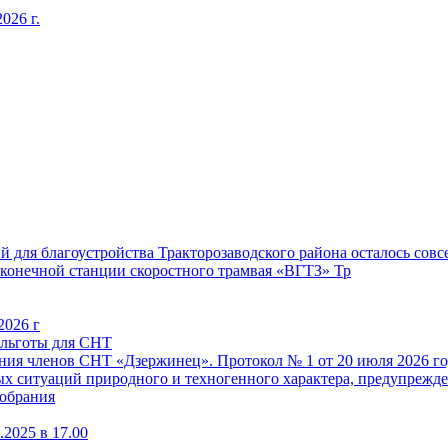
026 г.
 для благоустройства Тракторозаводского района осталось совсе
конечной станции скоростного трамвая «ВГТЗ» Тр
2026 г
 льготы для СНТ
ия членов СНТ «Дзержинец». Протокол № 1 от 20 июля 2026 го
х ситуаций природного и техногенного характера, предупрежде
собрания
2025 в 17.00