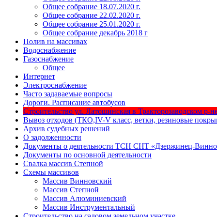
Общее собрание 18.07.2020 г.
Общее собрание 22.02.2020 г.
Общее собрание 25.01.2020 г.
Общее собрание декабрь 2018 г
Полив на массивах
Водоснабжение
Газоснабжение
Общее
Интернет
Электроснабжение
Часто задаваемые вопросы
Дороги. Расписание автобусов
Строительство ул. Латошинская в Тракторозаводском р-не 
Вывоз отходов (ТКО,IV-V класс, ветки, резиновые покр
Архив судебных решений
О задолженности
Документы о деятельности ТСН СНТ «Дзержинец-Винно
Документы по основной деятельности
Свалка массив Степной
Схемы массивов
Массив Винновский
Массив Степной
Массив Алюминиевcкий
Массив Инструментальный
Строительство на садовом земельном участке