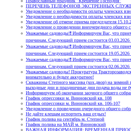
Православный праздник "Крещение Господня"
ПЕРЕЧЕНЬ ТЕЛЕФОНОВ ЭКСТРЕННЫХ СЛУЖ
Уведомление о необходимости оплаты членских взн
Уведомление о необходимости оплаты членских взн
Уведомление об отмене приема председателя 15.10.2
Уведомление о проведении внеочередного общего 
Уважаемые садоводы!❗ Информируем Вас, что прием
причинам. Следующий прием состоится 03.03.2026 г.
Уважаемые садоводы!❗ Информируем Вас, что прием
причинам. Следующий прием состоится 19.05.2026 г.
Уважаемые садоводы!❗ Информируем Вас, что прием
причинам. Следующий прием состоится 02.06.2026 г.
Уважаемые садоводы! Прокуратура Тракторозаводск
внимательно и будьте аккуратнее!
Скважины Степного массива (хох.двор) на зимний пе
выходные дни и праздничные дни подача воды не б
Информируем об окончании заочного общего собран
График опрессовки м. Винновский кв. 108
График опрессовки м. Винновский кв. 106-107
Уведомление о проведении очередного общего собр
Не дайте клещам испортить ваш отдых!
График полива на сентябрь м. Степной
График полива на МАЙ м. Винновский
ВАЖНАЯ ИНФОРМАЦИЯ: ВРЕМЕННАЯ ПРИОС