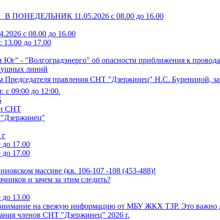
0 В ПОНЕДЕЛЬНИК 11.05.2026 с 08.00 до 16.00
2026 с 08.00 до 16.00
13.00 до 17.00
 Юг" - "Волгоградэнерго" об опасности приближения к провода
здушных линий
 Председателя правления СНТ "Дзержинец" Н.С. Бурениной, зап
 с 09:00 до 12:00.
Б
ии СНТ
Т "Дзержинец"
 г
 до 17.00
 до 17.00
овском массиве (кв. 106-107 -108 (453-488)!
ачников и зачем за этим следить?
 до 13.00
 внимание на свежую информацию от МБУ ЖКХ ТЗР. Это важно д
ания членов СНТ "Дзержинец" 2026 г.