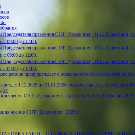
Б
осов
осов
4г.
собрания
 Председателя правления СНТ "Дзержинец" Н.С. Бурениной, зап
 с 09:00 до 12:00.
 Председателя правления СНТ "Дзержинец" Н.С. Бурениной, зап
 с 09:00 до 12:00.
 Председателя правления СНТ "Дзержинец" Н.С. Бурениной, зап
 с 09:00 до 12:00.
ого района предупреждает о возможности посягательства на пе
риод с 1.12.2025 по 31.01.2026 техническая вода со скважин буде
удет
ия членов СНТ «Дзержинец». Протокол № 1 от 01 декабря 2025 
ания членов СНТ "Дзержинец" 2025 г.
ТАНОВКА РАБОТ ПО ГАЗИФИКАЦИИ НА ТЕРРИТОРИИ С