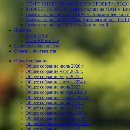
СТАРТ ИНВЕСТИЦИОННОГО ПРОЕКТА: ВОДО
КОРРЕКТИРОВКА! График полива на МАЙ м. Винн
График полива на СЕНТЯБРЬ м. Алюминиевский и
График полива на ИЮЛЬ м. Винновский кв. 106-10
График полива на ИЮНЬ м. Винновский
Новости
Мы в МАХ
Мы в ВКонтакте
Реквизиты для оплаты
Образцы документов
Общие собрания
Общее собрание июль 2026 г
Общее собрание март 2026 г.
Общее собрание март 2025 г.
Общее собрание август 2024 г.
Общее собрание июль 2023 г.
Общее собрание ноябрь 2022 г.
Общее собрание февраль 2022 г.
Общее собрание июль 2021 г.
Общее собрание июнь 2021 г.
Общее собрание ноябрь 2020 г.
Общее собрание октябрь 2020 г.
Общее собрание сентябрь 2020 г.
Общее собрание 22.08.2020 г.