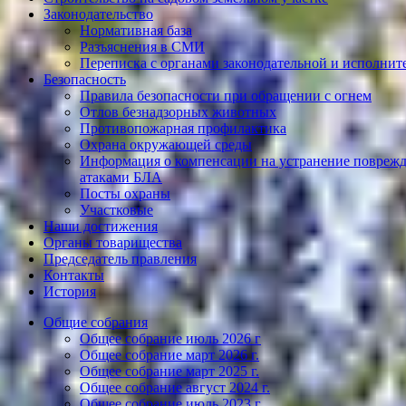
Законодательство
Нормативная база
Разъяснения в СМИ
Переписка с органами законодательной и исполнит
Безопасность
Правила безопасности при обращении с огнем
Отлов безнадзорных животных
Противопожарная профилактика
Охрана окружающей среды
Информация о компенсации на устранение поврежд
атаками БЛА
Посты охраны
Участковые
Наши достижения
Органы товарищества
Председатель правления
Контакты
История
Общие собрания
Общее собрание июль 2026 г
Общее собрание март 2026 г.
Общее собрание март 2025 г.
Общее собрание август 2024 г.
Общее собрание июль 2023 г.