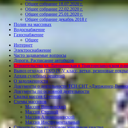
Общее собрание 18.07.2020 г.
Общее собрание 22.02.2020 г.
Общее собрание 25.01.2020 г.
Общее собрание декабрь 2018 г
Полив на массивах
Водоснабжение
Газоснабжение
Общее
Интернет
Электроснабжение
Часто задаваемые вопросы
Дороги. Расписание автобусов
Строительство ул. Латошинская в Тракторозаводском р-не 
Вывоз отходов (ТКО,IV-V класс, ветки, резиновые покр
Архив судебных решений
О задолженности
Документы о деятельности ТСН СНТ «Дзержинец-Винно
Документы по основной деятельности
Свалка массив Степной
Схемы массивов
Массив Винновский
Массив Степной
Массив Алюминиевcкий
Массив Инструментальный
Строительство на садовом земельном участке