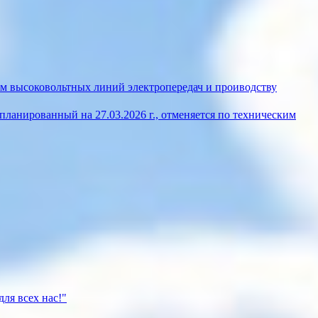
м высоковольтных линий электропередач и проиводству
ланированный на 27.03.2026 г., отменяется по техническим
ля всех нас!"