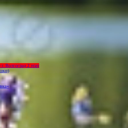
г. Волгоград 2 этап
ышки)
вка»