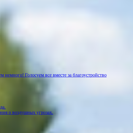
м немного! Голосуем все вместе за благоустройство
да.
ния о воздушных угрозах.