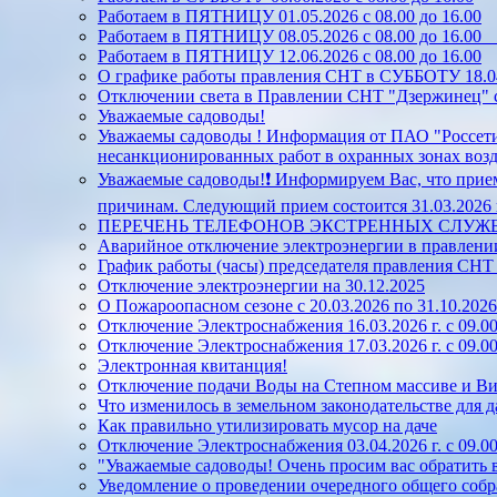
Работаем в ПЯТНИЦУ 01.05.2026 с 08.00 до 16.00
Работаем в ПЯТНИЦУ 08.05.2026 с 08.00 до 16.0
Работаем в ПЯТНИЦУ 12.06.2026 с 08.00 до 16.00
О графике работы правления СНТ в СУББОТУ 18.04.
Отключении света в Правлении СНТ "Дзержинец" с 
Уважаемые садоводы!
Уважаемы садоводы ! Информация от ПАО "Россети
несанкционированных работ в охранных зонах во
Уважаемые садоводы!❗ Информируем Вас, что прием
причинам. Следующий прием состоится 31.03.2026 г.
ПЕРЕЧЕНЬ ТЕЛЕФОНОВ ЭКСТРЕННЫХ СЛУЖ
Аварийное отключение электроэнергии в правлен
График работы (часы) председателя правления СН
Отключение электроэнергии на 30.12.2025
О Пожароопасном сезоне с 20.03.2026 по 31.10.2026
Отключение Электроснабжения 16.03.2026 г. с 09.00
Отключение Электроснабжения 17.03.2026 г. с 09.00
Электронная квитанция!
Отключение подачи Воды на Степном массиве и Винн
Что изменилось в земельном законодательстве для д
Как правильно утилизировать мусор на даче
Отключение Электроснабжения 03.04.2026 г. с 09.00
"Уважаемые садоводы! Очень просим вас обратить
Уведомление о проведении очередного общего собр