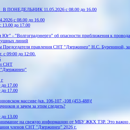
0 В ПОНЕДЕЛЬНИК 11.05.2026 с 08.00 до 16.00
2026 с 08.00 до 16.00
13.00 до 17.00
 Юг" - "Волгоградэнерго" об опасности приближения к провода
здушных линий
 Председателя правления СНТ "Дзержинец" Н.С. Бурениной, зап
 с 09:00 до 12:00.
Б
ии СНТ
Т "Дзержинец"
 г
 до 17.00
 до 17.00
овском массиве (кв. 106-107 -108 (453-488)!
ачников и зачем за этим следить?
 до 13.00
 внимание на свежую информацию от МБУ ЖКХ ТЗР. Это важно д
ания членов СНТ "Дзержинец" 2026 г.