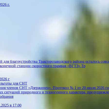
026 г.
 для благоустройства Тракторозаводского района осталось совсе
конечной станции скоростного трамвая «ВГТЗ» Тр
2026 г
 льготы для СНТ
ия членов СНТ «Дзержинец». Протокол № 1 от 20 июля 2026 го
х ситуаций природного и техногенного характера, предупрежде
собрания
2025 в 17.00