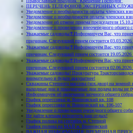
Православный праздник "Крещение Господня"
ПЕРЕЧЕНЬ ТЕЛЕФОНОВ ЭКСТРЕННЫХ СЛУЖ
Уведомление о необходимости оплаты членских взн
Уведомление о необходимости оплаты членских взн
Уведомление об отмене приема председателя 15.10.2
Уведомление о проведении внеочередного общего 
Уважаемые садоводы!❗ Информируем Вас, что прием
причинам. Следующий прием состоится 03.03.2026 г.
Уважаемые садоводы!❗ Информируем Вас, что прием
причинам. Следующий прием состоится 19.05.2026 г.
Уважаемые садоводы!❗ Информируем Вас, что прием
причинам. Следующий прием состоится 02.06.2026 г.
Уважаемые садоводы! Прокуратура Тракторозаводск
внимательно и будьте аккуратнее!
Скважины Степного массива (хох.двор) на зимний пе
выходные дни и праздничные дни подача воды не б
Информируем об окончании заочного общего собран
График опрессовки м. Винновский кв. 108
График опрессовки м. Винновский кв. 106-107
Уведомление о проведении очередного общего собр
Не дайте клещам испортить ваш отдых!
График полива на сентябрь м. Степной
График полива на МАЙ м. Винновский
ВАЖНАЯ ИНФОРМАЦИЯ: ВРЕМЕННАЯ ПРИОС