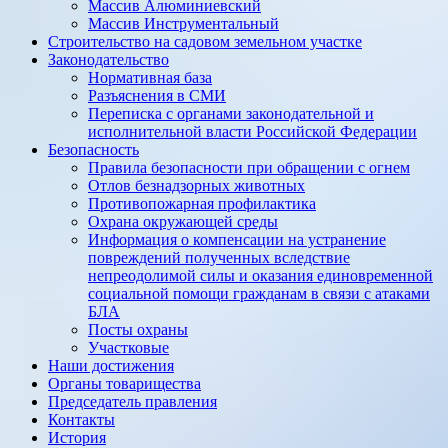
Массив Алюминиевcкий
Массив Инструментальный
Строительство на садовом земельном участке
Законодательство
Нормативная база
Разъяснения в СМИ
Переписка с органами законодательной и
исполнительной власти Российской Федерации
Безопасность
Правила безопасности при обращении с огнем
Отлов безнадзорных животных
Противопожарная профилактика
Охрана окружающей среды
Информация о компенсации на устранение
повреждений полученных вследствие
непреодолимой силы и оказания единовременной
социальной помощи гражданам в связи с атаками
БЛА
Посты охраны
Участковые
Наши достижения
Органы товарищества
Председатель правления
Контакты
История