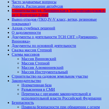
Часто задаваемые вопросы
Дороги. Расписание автобусов
Строительство ул. Латошинская в Тракторозаводском р-
не г. Волгоград 2 этап
Вывоз отходов (ТКО,IV-V класс, ветки, резиновые
покрышки)
Архив судебных решений
О задолженности
Документы о деятельности ТСН СНТ «Дзержинец-
Винновка»
Документы по основной деятельности
Свалка массив Степной
Схемы массивов
Массив Винновский
Массив Степной
Массив Алюминиевcкий
Массив Инструментальный
Строительство на садовом земельном участке
Законодательство
Нормативная база
Разъяснения в СМИ
Переписка с органами законодательной и
исполнительной власти Российской Федерации
Безопасность
Правила безопасности при обращении с огнем