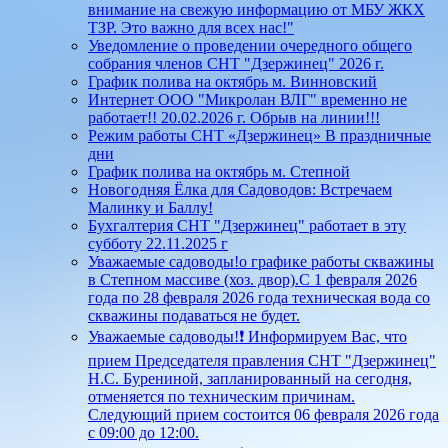
внимание на свежую информацию от МБУ ЖКХ
ТЗР. Это важно для всех нас!"
Уведомление о проведении очередного общего
собрания членов СНТ "Дзержинец" 2026 г.
График полива на октябрь м. Винновский
Интернет ООО "Микролан ВЛГ" временно не
работает!! 20.02.2026 г. Обрыв на линии!!!
Режим работы СНТ «Дзержинец» В праздничные
дни
График полива на октябрь м. Степной
Новогодняя Ёлка для Садоводов: Встречаем
Малинку и Баллу!
Бухгалтерия СНТ "Дзержинец" работает в эту
субботу 22.11.2025 г
Уважаемые садоводы!о графике работы скважины
в Степном массиве (хоз. двор).С 1 февраля 2026
года по 28 февраля 2026 года техническая вода со
скважины подаваться не будет.
Уважаемые садоводы!❗ Информируем Вас, что
прием Председателя правления СНТ "Дзержинец"
Н.С. Бурениной, запланированный на сегодня,
отменяется по техническим причинам.
Следующий прием состоится 06 февраля 2026 года
с 09:00 до 12:00.