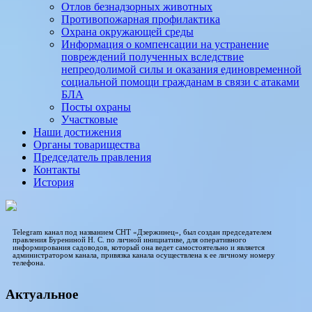
Отлов безнадзорных животных
Противопожарная профилактика
Охрана окружающей среды
Информация о компенсации на устранение
повреждений полученных вследствие
непреодолимой силы и оказания единовременной
социальной помощи гражданам в связи с атаками
БЛА
Посты охраны
Участковые
Наши достижения
Органы товарищества
Председатель правления
Контакты
История
Telegram канал под названием СНТ «Дзержинец», был создан председателем
правления Бурениной Н. С. по личной инициативе, для оперативного
информирования садоводов, который она ведет самостоятельно и является
администратором канала, привязка канала осуществлена к ее личному номеру
телефона.
Актуальное