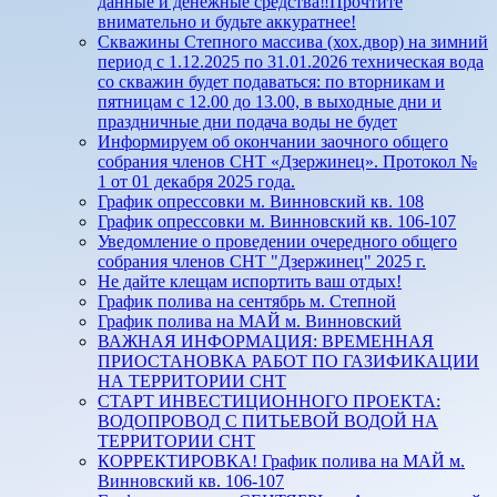
данные и денежные средства‼️Прочтите
внимательно и будьте аккуратнее!
Скважины Степного массива (хох.двор) на зимний
период с 1.12.2025 по 31.01.2026 техническая вода
со скважин будет подаваться: по вторникам и
пятницам с 12.00 до 13.00, в выходные дни и
праздничные дни подача воды не будет
Информируем об окончании заочного общего
собрания членов СНТ «Дзержинец». Протокол №
1 от 01 декабря 2025 года.
График опрессовки м. Винновский кв. 108
График опрессовки м. Винновский кв. 106-107
Уведомление о проведении очередного общего
собрания членов СНТ "Дзержинец" 2025 г.
Не дайте клещам испортить ваш отдых!
График полива на сентябрь м. Степной
График полива на МАЙ м. Винновский
ВАЖНАЯ ИНФОРМАЦИЯ: ВРЕМЕННАЯ
ПРИОСТАНОВКА РАБОТ ПО ГАЗИФИКАЦИИ
НА ТЕРРИТОРИИ СНТ
СТАРТ ИНВЕСТИЦИОННОГО ПРОЕКТА:
ВОДОПРОВОД С ПИТЬЕВОЙ ВОДОЙ НА
ТЕРРИТОРИИ СНТ
КОРРЕКТИРОВКА! График полива на МАЙ м.
Винновский кв. 106-107