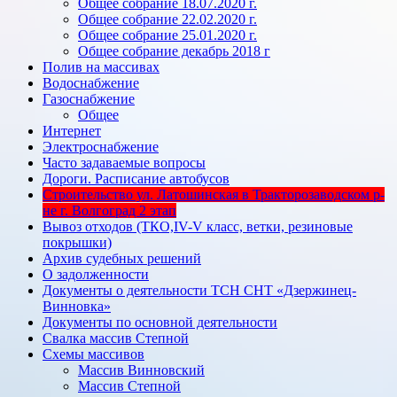
Общее собрание 18.07.2020 г.
Общее собрание 22.02.2020 г.
Общее собрание 25.01.2020 г.
Общее собрание декабрь 2018 г
Полив на массивах
Водоснабжение
Газоснабжение
Общее
Интернет
Электроснабжение
Часто задаваемые вопросы
Дороги. Расписание автобусов
Строительство ул. Латошинская в Тракторозаводском р-
не г. Волгоград 2 этап
Вывоз отходов (ТКО,IV-V класс, ветки, резиновые
покрышки)
Архив судебных решений
О задолженности
Документы о деятельности ТСН СНТ «Дзержинец-
Винновка»
Документы по основной деятельности
Свалка массив Степной
Схемы массивов
Массив Винновский
Массив Степной